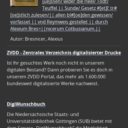
[ue]ssen/ wider die Heel/ Todt/
Teuffel || Sünde/ Gesetz #[et]c̃ tr#
[oe]stlich zulesen/|| allen bl#[oe]den gewissen/
vorfasset || vnd Reymweis gestellet || durch
Alexium Bres=||nicerum Cotbusianum.||
Autor: Bresnicer, Alexius
ZVDD - Zentrales Verzeichnis digitalisierter Drucke
Ist Ihr gesuchtes Werk noch nicht in unserem
digitalen Bestand? Dann probieren Sie es doch in
unserem ZVDD Portal, das mehr als 1.600.000
bundesweit digitalisierte Werke nachweist.
DigiWunschbuch
Die Niedersächsische Staats- und
Universitätsbibliothek Göttingen (SUB) bietet mit