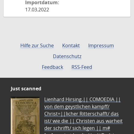
Importdatum:
17.03.2022
Hilfe zur Suche
Kontakt
Impressum
Datenschutz
Feedback
RSS-Feed
Just scanned
Lienhard Hirsing.|| COMOEDIA ||
von dem geystlichen kampff/
Christ=||licher Ritterschafft/ das
ist/ wie die || Christen aus warheit
der schrifft/ sich legen || m#