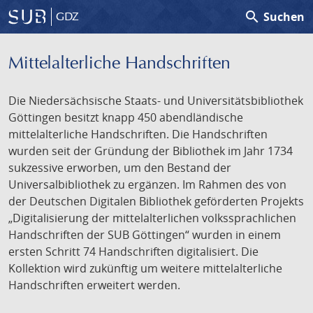
search
Suchen
GDZ
Mittelalterliche Handschriften
Die Niedersächsische Staats- und Universitätsbibliothek
Göttingen besitzt knapp 450 abendländische
mittelalterliche Handschriften. Die Handschriften
wurden seit der Gründung der Bibliothek im Jahr 1734
sukzessive erworben, um den Bestand der
Universalbibliothek zu ergänzen. Im Rahmen des von
der Deutschen Digitalen Bibliothek geförderten Projekts
„Digitalisierung der mittelalterlichen volkssprachlichen
Handschriften der SUB Göttingen“ wurden in einem
ersten Schritt 74 Handschriften digitalisiert. Die
Kollektion wird zukünftig um weitere mittelalterliche
Handschriften erweitert werden.