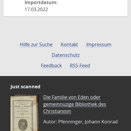
Importdatum:
17.03.2022
Hilfe zur Suche
Kontakt
Impressum
Datenschutz
Feedback
RSS-Feed
Just scanned
Die Familie von Eden oder
gemeinnüzige Bibliothek des
Christianism
Autor: Pfenninger, Johann Konrad