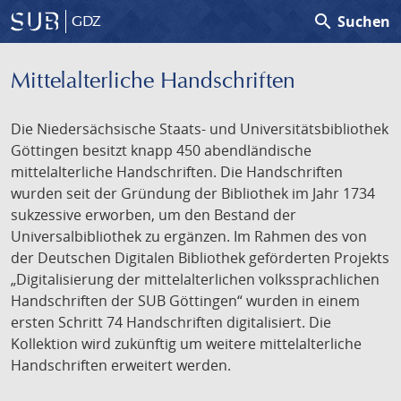
search
Suchen
GDZ
Mittelalterliche Handschriften
Die Niedersächsische Staats- und Universitätsbibliothek
Göttingen besitzt knapp 450 abendländische
mittelalterliche Handschriften. Die Handschriften
wurden seit der Gründung der Bibliothek im Jahr 1734
sukzessive erworben, um den Bestand der
Universalbibliothek zu ergänzen. Im Rahmen des von
der Deutschen Digitalen Bibliothek geförderten Projekts
„Digitalisierung der mittelalterlichen volkssprachlichen
Handschriften der SUB Göttingen“ wurden in einem
ersten Schritt 74 Handschriften digitalisiert. Die
Kollektion wird zukünftig um weitere mittelalterliche
Handschriften erweitert werden.