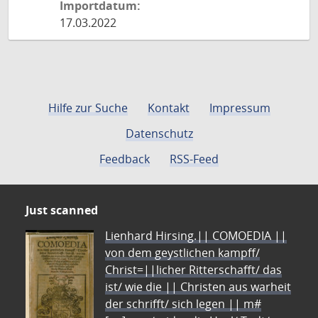
Importdatum:
17.03.2022
Hilfe zur Suche
Kontakt
Impressum
Datenschutz
Feedback
RSS-Feed
Just scanned
Lienhard Hirsing.|| COMOEDIA ||
von dem geystlichen kampff/
Christ=||licher Ritterschafft/ das
ist/ wie die || Christen aus warheit
der schrifft/ sich legen || m#