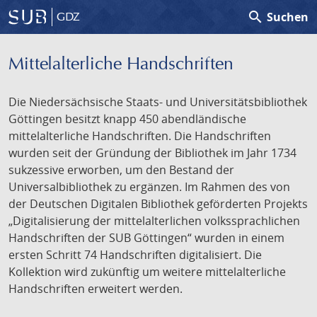
search
Suchen
GDZ
Mittelalterliche Handschriften
Die Niedersächsische Staats- und Universitätsbibliothek
Göttingen besitzt knapp 450 abendländische
mittelalterliche Handschriften. Die Handschriften
wurden seit der Gründung der Bibliothek im Jahr 1734
sukzessive erworben, um den Bestand der
Universalbibliothek zu ergänzen. Im Rahmen des von
der Deutschen Digitalen Bibliothek geförderten Projekts
„Digitalisierung der mittelalterlichen volkssprachlichen
Handschriften der SUB Göttingen“ wurden in einem
ersten Schritt 74 Handschriften digitalisiert. Die
Kollektion wird zukünftig um weitere mittelalterliche
Handschriften erweitert werden.