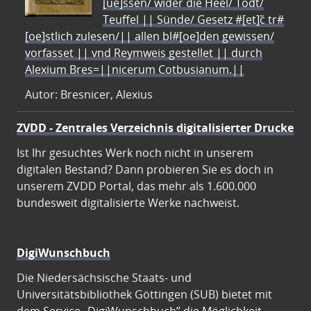
[ue]ssen/ wider die Heel/ Todt/
Teuffel || Sünde/ Gesetz #[et]c̃ tr#
[oe]stlich zulesen/|| allen bl#[oe]den gewissen/
vorfasset || vnd Reymweis gestellet || durch
Alexium Bres=||nicerum Cotbusianum.||
Autor: Bresnicer, Alexius
ZVDD - Zentrales Verzeichnis digitalisierter Drucke
Ist Ihr gesuchtes Werk noch nicht in unserem
digitalen Bestand? Dann probieren Sie es doch in
unserem ZVDD Portal, das mehr als 1.600.000
bundesweit digitalisierte Werke nachweist.
DigiWunschbuch
Die Niedersächsische Staats- und
Universitätsbibliothek Göttingen (SUB) bietet mit