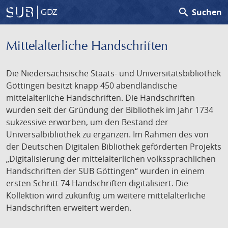
search
Suchen
GDZ
Mittelalterliche Handschriften
Die Niedersächsische Staats- und Universitätsbibliothek
Göttingen besitzt knapp 450 abendländische
mittelalterliche Handschriften. Die Handschriften
wurden seit der Gründung der Bibliothek im Jahr 1734
sukzessive erworben, um den Bestand der
Universalbibliothek zu ergänzen. Im Rahmen des von
der Deutschen Digitalen Bibliothek geförderten Projekts
„Digitalisierung der mittelalterlichen volkssprachlichen
Handschriften der SUB Göttingen“ wurden in einem
ersten Schritt 74 Handschriften digitalisiert. Die
Kollektion wird zukünftig um weitere mittelalterliche
Handschriften erweitert werden.