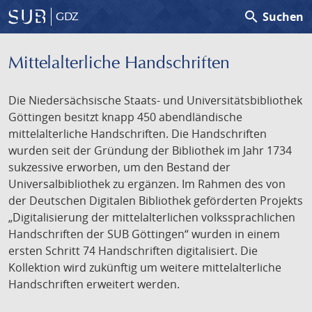
search
Suchen
GDZ
Mittelalterliche Handschriften
Die Niedersächsische Staats- und Universitätsbibliothek
Göttingen besitzt knapp 450 abendländische
mittelalterliche Handschriften. Die Handschriften
wurden seit der Gründung der Bibliothek im Jahr 1734
sukzessive erworben, um den Bestand der
Universalbibliothek zu ergänzen. Im Rahmen des von
der Deutschen Digitalen Bibliothek geförderten Projekts
„Digitalisierung der mittelalterlichen volkssprachlichen
Handschriften der SUB Göttingen“ wurden in einem
ersten Schritt 74 Handschriften digitalisiert. Die
Kollektion wird zukünftig um weitere mittelalterliche
Handschriften erweitert werden.