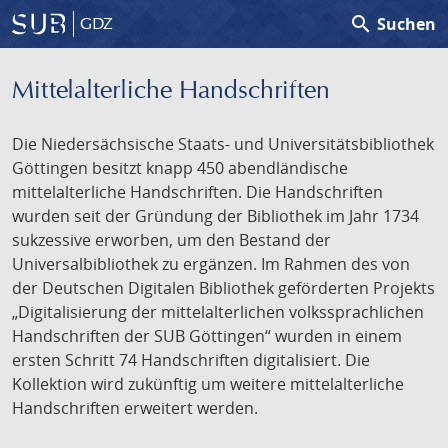
search
Suchen
GDZ
Mittelalterliche Handschriften
Die Niedersächsische Staats- und Universitätsbibliothek
Göttingen besitzt knapp 450 abendländische
mittelalterliche Handschriften. Die Handschriften
wurden seit der Gründung der Bibliothek im Jahr 1734
sukzessive erworben, um den Bestand der
Universalbibliothek zu ergänzen. Im Rahmen des von
der Deutschen Digitalen Bibliothek geförderten Projekts
„Digitalisierung der mittelalterlichen volkssprachlichen
Handschriften der SUB Göttingen“ wurden in einem
ersten Schritt 74 Handschriften digitalisiert. Die
Kollektion wird zukünftig um weitere mittelalterliche
Handschriften erweitert werden.