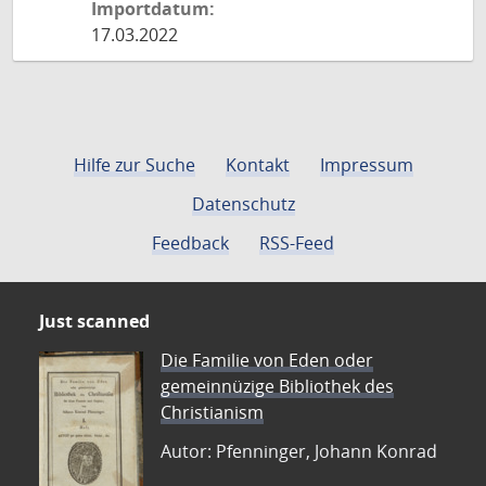
Importdatum:
17.03.2022
Hilfe zur Suche
Kontakt
Impressum
Datenschutz
Feedback
RSS-Feed
Just scanned
Die Familie von Eden oder
gemeinnüzige Bibliothek des
Christianism
Autor: Pfenninger, Johann Konrad