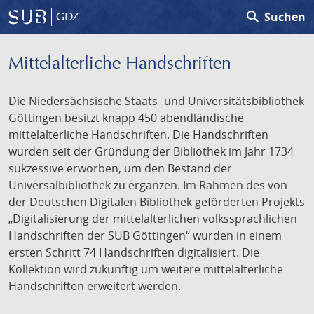
search
Suchen
GDZ
Mittelalterliche Handschriften
Die Niedersächsische Staats- und Universitätsbibliothek
Göttingen besitzt knapp 450 abendländische
mittelalterliche Handschriften. Die Handschriften
wurden seit der Gründung der Bibliothek im Jahr 1734
sukzessive erworben, um den Bestand der
Universalbibliothek zu ergänzen. Im Rahmen des von
der Deutschen Digitalen Bibliothek geförderten Projekts
„Digitalisierung der mittelalterlichen volkssprachlichen
Handschriften der SUB Göttingen“ wurden in einem
ersten Schritt 74 Handschriften digitalisiert. Die
Kollektion wird zukünftig um weitere mittelalterliche
Handschriften erweitert werden.