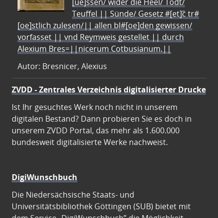
[ue]ssen/ wider die Heel/ Todt/
Teuffel || Sünde/ Gesetz #[et]c̃ tr#
[oe]stlich zulesen/|| allen bl#[oe]den gewissen/
vorfasset || vnd Reymweis gestellet || durch
Alexium Bres=||nicerum Cotbusianum.||
Autor: Bresnicer, Alexius
ZVDD - Zentrales Verzeichnis digitalisierter Drucke
Ist Ihr gesuchtes Werk noch nicht in unserem
digitalen Bestand? Dann probieren Sie es doch in
unserem ZVDD Portal, das mehr als 1.600.000
bundesweit digitalisierte Werke nachweist.
DigiWunschbuch
Die Niedersächsische Staats- und
Universitätsbibliothek Göttingen (SUB) bietet mit