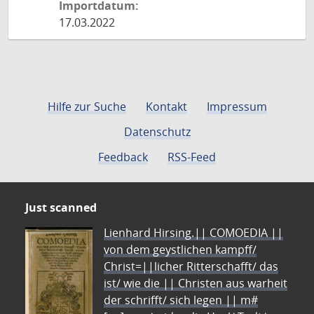
Importdatum:
17.03.2022
Hilfe zur Suche
Kontakt
Impressum
Datenschutz
Feedback
RSS-Feed
Just scanned
Lienhard Hirsing.|| COMOEDIA ||
von dem geystlichen kampff/
Christ=||licher Ritterschafft/ das
ist/ wie die || Christen aus warheit
der schrifft/ sich legen || m#