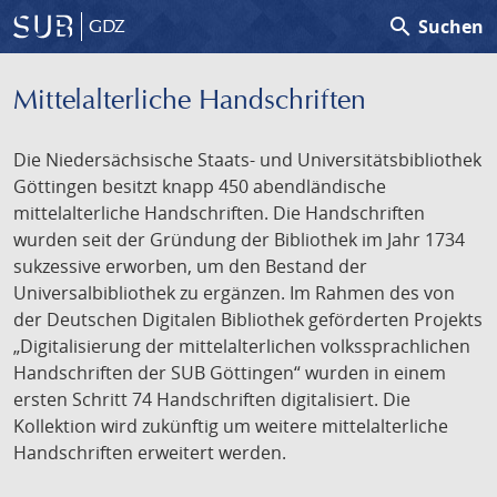
search
Suchen
GDZ
Mittelalterliche Handschriften
Die Niedersächsische Staats- und Universitätsbibliothek
Göttingen besitzt knapp 450 abendländische
mittelalterliche Handschriften. Die Handschriften
wurden seit der Gründung der Bibliothek im Jahr 1734
sukzessive erworben, um den Bestand der
Universalbibliothek zu ergänzen. Im Rahmen des von
der Deutschen Digitalen Bibliothek geförderten Projekts
„Digitalisierung der mittelalterlichen volkssprachlichen
Handschriften der SUB Göttingen“ wurden in einem
ersten Schritt 74 Handschriften digitalisiert. Die
Kollektion wird zukünftig um weitere mittelalterliche
Handschriften erweitert werden.