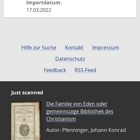
Importdatum:
17.03.2022
Hilfe zur Suche
Kontakt
Impressum
Datenschutz
Feedback
RSS-Feed
Just scanned
Die Familie von Eden oder
gemeinnüzige Bibliothek des
Christianism
Autor: Pfenninger, Johann Konrad