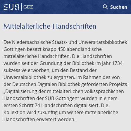
search
Suchen
GDZ
Mittelalterliche Handschriften
Die Niedersächsische Staats- und Universitätsbibliothek
Göttingen besitzt knapp 450 abendländische
mittelalterliche Handschriften. Die Handschriften
wurden seit der Gründung der Bibliothek im Jahr 1734
sukzessive erworben, um den Bestand der
Universalbibliothek zu ergänzen. Im Rahmen des von
der Deutschen Digitalen Bibliothek geförderten Projekts
„Digitalisierung der mittelalterlichen volkssprachlichen
Handschriften der SUB Göttingen“ wurden in einem
ersten Schritt 74 Handschriften digitalisiert. Die
Kollektion wird zukünftig um weitere mittelalterliche
Handschriften erweitert werden.