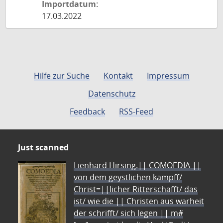
Importdatum:
17.03.2022
Hilfe zur Suche
Kontakt
Impressum
Datenschutz
Feedback
RSS-Feed
Just scanned
Lienhard Hirsing.|| COMOEDIA ||
von dem geystlichen kampff/
Christ=||licher Ritterschafft/ das
ist/ wie die || Christen aus warheit
der schrifft/ sich legen || m#