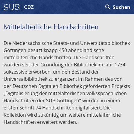
search
Suchen
GDZ
Mittelalterliche Handschriften
Die Niedersächsische Staats- und Universitätsbibliothek
Göttingen besitzt knapp 450 abendländische
mittelalterliche Handschriften. Die Handschriften
wurden seit der Gründung der Bibliothek im Jahr 1734
sukzessive erworben, um den Bestand der
Universalbibliothek zu ergänzen. Im Rahmen des von
der Deutschen Digitalen Bibliothek geförderten Projekts
„Digitalisierung der mittelalterlichen volkssprachlichen
Handschriften der SUB Göttingen“ wurden in einem
ersten Schritt 74 Handschriften digitalisiert. Die
Kollektion wird zukünftig um weitere mittelalterliche
Handschriften erweitert werden.