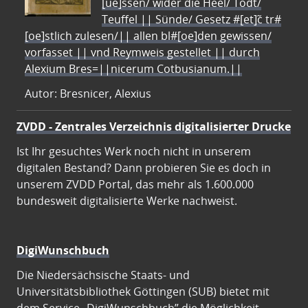
[ue]ssen/ wider die Heel/ Todt/
Teuffel || Sünde/ Gesetz #[et]c̃ tr#
[oe]stlich zulesen/|| allen bl#[oe]den gewissen/
vorfasset || vnd Reymweis gestellet || durch
Alexium Bres=||nicerum Cotbusianum.||
Autor: Bresnicer, Alexius
ZVDD - Zentrales Verzeichnis digitalisierter Drucke
Ist Ihr gesuchtes Werk noch nicht in unserem
digitalen Bestand? Dann probieren Sie es doch in
unserem ZVDD Portal, das mehr als 1.600.000
bundesweit digitalisierte Werke nachweist.
DigiWunschbuch
Die Niedersächsische Staats- und
Universitätsbibliothek Göttingen (SUB) bietet mit