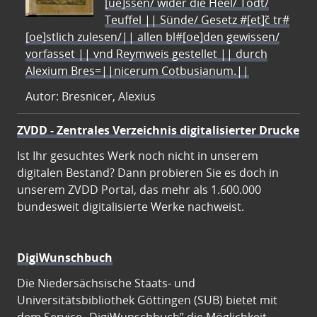
[ue]ssen/ wider die Heel/ Todt/
Teuffel || Sünde/ Gesetz #[et]c̃ tr#
[oe]stlich zulesen/|| allen bl#[oe]den gewissen/
vorfasset || vnd Reymweis gestellet || durch
Alexium Bres=||nicerum Cotbusianum.||
Autor: Bresnicer, Alexius
ZVDD - Zentrales Verzeichnis digitalisierter Drucke
Ist Ihr gesuchtes Werk noch nicht in unserem
digitalen Bestand? Dann probieren Sie es doch in
unserem ZVDD Portal, das mehr als 1.600.000
bundesweit digitalisierte Werke nachweist.
DigiWunschbuch
Die Niedersächsische Staats- und
Universitätsbibliothek Göttingen (SUB) bietet mit