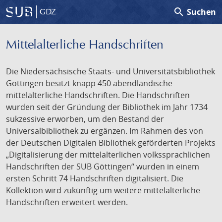
search
Suchen
GDZ
Mittelalterliche Handschriften
Die Niedersächsische Staats- und Universitätsbibliothek
Göttingen besitzt knapp 450 abendländische
mittelalterliche Handschriften. Die Handschriften
wurden seit der Gründung der Bibliothek im Jahr 1734
sukzessive erworben, um den Bestand der
Universalbibliothek zu ergänzen. Im Rahmen des von
der Deutschen Digitalen Bibliothek geförderten Projekts
„Digitalisierung der mittelalterlichen volkssprachlichen
Handschriften der SUB Göttingen“ wurden in einem
ersten Schritt 74 Handschriften digitalisiert. Die
Kollektion wird zukünftig um weitere mittelalterliche
Handschriften erweitert werden.