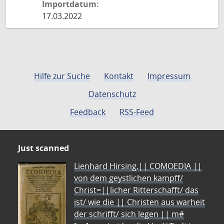
Importdatum:
17.03.2022
Hilfe zur Suche
Kontakt
Impressum
Datenschutz
Feedback
RSS-Feed
Just scanned
Lienhard Hirsing.|| COMOEDIA ||
von dem geystlichen kampff/
Christ=||licher Ritterschafft/ das
ist/ wie die || Christen aus warheit
der schrifft/ sich legen || m#