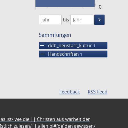
0
1474
1475
keyboard_arrow_right
bis
Suche
einschränke
Sammlungen
remove
ddb_neustart_kultur
1
remove
Handschriften
1
Feedback
RSS-Feed
s ist/ wie die || Christen aus warheit der
e]stlich zulesen/|| allen bl#[oe]den gewissen/