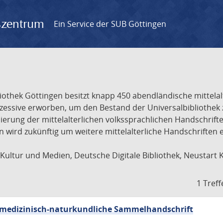
gszentrum
Ein Service der SUB Göttingen
liothek Göttingen besitzt knapp 450 abendländische mittela
ukzessive erworben, um den Bestand der Universalbibliothe
lisierung der mittelalterlichen volkssprachlichen Handschri
ion wird zukünftig um weitere mittelalterliche Handschriften
ultur und Medien, Deutsche Digitale Bibliothek, Neustart 
1 Treff
sch-medizinisch-naturkundliche Sammelhandschrift