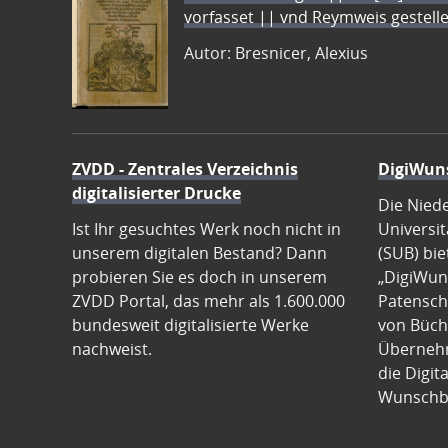
vorfasset || vnd Reymweis gestel
Autor: Bresnicer, Alexius
ZVDD - Zentrales Verzeichnis
DigiWun
digitalisierter Drucke
Die Nied
Ist Ihr gesuchtes Werk noch nicht in
Universit
unserem digitalen Bestand? Dann
(SUB) bie
probieren Sie es doch in unserem
„DigiWun
ZVDD Portal, das mehr als 1.600.000
Patenscha
bundesweit digitalisierte Werke
von Büch
nachweist.
Übernehm
die Digit
Wunschb