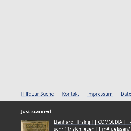
Hilfe zur Suche
Kontakt
Impressum
Date
Just scanned
Lienhard Hirsing.|| COMOEDIA || vo
schrifft/ sich legen || m#[ue]ssen/