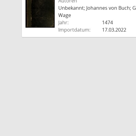
Autoren
Unbekannt; Johannes von Buch; Go
Wage
Jahr:
1474
Importdatum:
17.03.2022