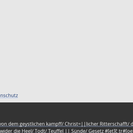
nschutz
n dem geystlichen kampff/ Christ=||licher Ritterschafft/ da
 wider die Heel/ Todt/ Teuffel || Sünde/ Gesetz #[et]c̃ tr#[o