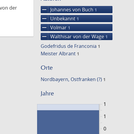
 von der
remove
Johannes von Buch
1
remove
Unbekannt
1
remove
Volmar
1
remove
Walthisar von der Wage
1
Godefridus de Franconia
1
Meister Albrant
1
Orte
Nordbayern, Ostfranken (?)
1
Jahre
1
1
0