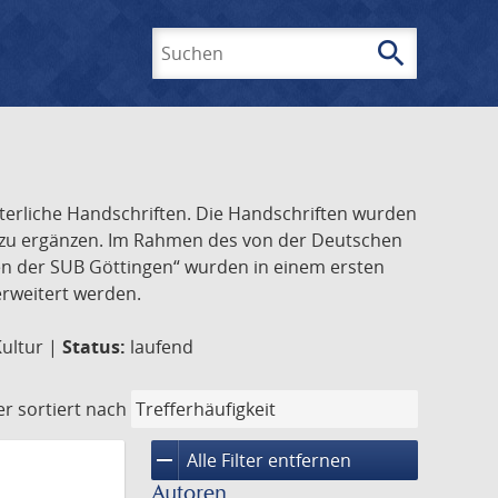
search
Suchen
lterliche Handschriften. Die Handschriften wurden
k zu ergänzen. Im Rahmen des von der Deutschen
ften der SUB Göttingen“ wurden in einem ersten
 erweitert werden.
Kultur |
Status:
laufend
er
sortiert nach
remove
Alle Filter entfernen
Autoren