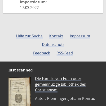
Importdatum:
17.03.2022
Hilfe zur Suche
Kontakt
Impressum
Datenschutz
Feedback
RSS-Feed
Just scanned
Die Familie von Eden oder
gemeinnüzige Bibliothek des
Christianism
Autor: Pfenninger, Johann Konrad