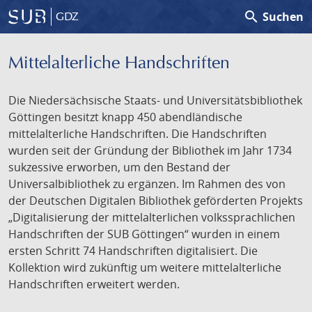
search
Suchen
GDZ
Mittelalterliche Handschriften
Die Niedersächsische Staats- und Universitätsbibliothek
Göttingen besitzt knapp 450 abendländische
mittelalterliche Handschriften. Die Handschriften
wurden seit der Gründung der Bibliothek im Jahr 1734
sukzessive erworben, um den Bestand der
Universalbibliothek zu ergänzen. Im Rahmen des von
der Deutschen Digitalen Bibliothek geförderten Projekts
„Digitalisierung der mittelalterlichen volkssprachlichen
Handschriften der SUB Göttingen“ wurden in einem
ersten Schritt 74 Handschriften digitalisiert. Die
Kollektion wird zukünftig um weitere mittelalterliche
Handschriften erweitert werden.