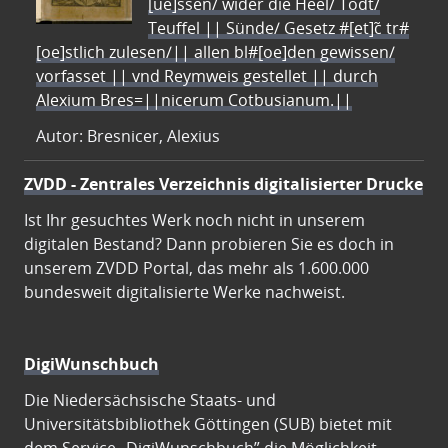
[ue]ssen/ wider die Heel/ Todt/
Teuffel || Sünde/ Gesetz #[et]c̃ tr#
[oe]stlich zulesen/|| allen bl#[oe]den gewissen/
vorfasset || vnd Reymweis gestellet || durch
Alexium Bres=||nicerum Cotbusianum.||
Autor: Bresnicer, Alexius
ZVDD - Zentrales Verzeichnis digitalisierter Drucke
Ist Ihr gesuchtes Werk noch nicht in unserem
digitalen Bestand? Dann probieren Sie es doch in
unserem ZVDD Portal, das mehr als 1.600.000
bundesweit digitalisierte Werke nachweist.
DigiWunschbuch
Die Niedersächsische Staats- und
Universitätsbibliothek Göttingen (SUB) bietet mit