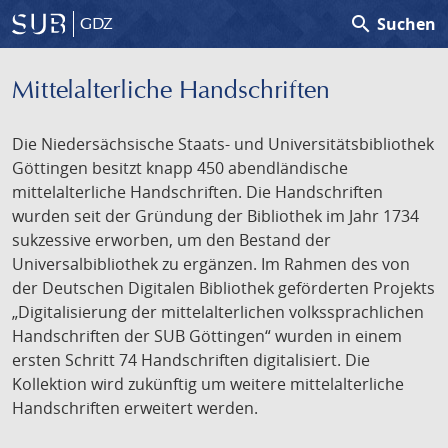
search
Suchen
GDZ
Mittelalterliche Handschriften
Die Niedersächsische Staats- und Universitätsbibliothek
Göttingen besitzt knapp 450 abendländische
mittelalterliche Handschriften. Die Handschriften
wurden seit der Gründung der Bibliothek im Jahr 1734
sukzessive erworben, um den Bestand der
Universalbibliothek zu ergänzen. Im Rahmen des von
der Deutschen Digitalen Bibliothek geförderten Projekts
„Digitalisierung der mittelalterlichen volkssprachlichen
Handschriften der SUB Göttingen“ wurden in einem
ersten Schritt 74 Handschriften digitalisiert. Die
Kollektion wird zukünftig um weitere mittelalterliche
Handschriften erweitert werden.