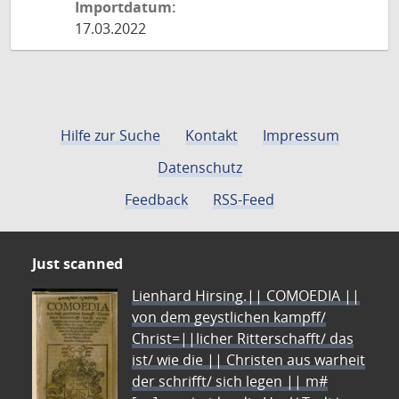
Importdatum:
17.03.2022
Hilfe zur Suche
Kontakt
Impressum
Datenschutz
Feedback
RSS-Feed
Just scanned
Lienhard Hirsing.|| COMOEDIA ||
von dem geystlichen kampff/
Christ=||licher Ritterschafft/ das
ist/ wie die || Christen aus warheit
der schrifft/ sich legen || m#