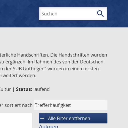
search
Suchen
lterliche Handschriften. Die Handschriften wurden
k zu ergänzen. Im Rahmen des von der Deutschen
ften der SUB Göttingen“ wurden in einem ersten
 erweitert werden.
Kultur |
Status:
laufend
er
sortiert nach
remove
Alle Filter entfernen
Autoren