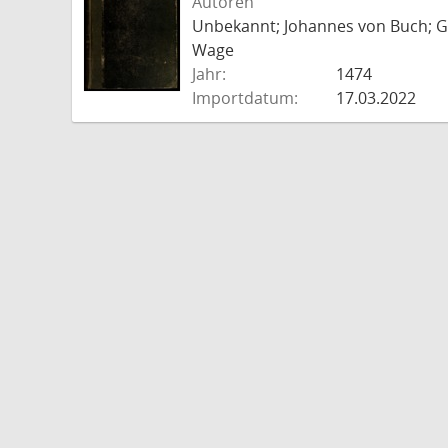
Autoren
Unbekannt; Johannes von Buch; Go
Wage
Jahr:
1474
Importdatum:
17.03.2022