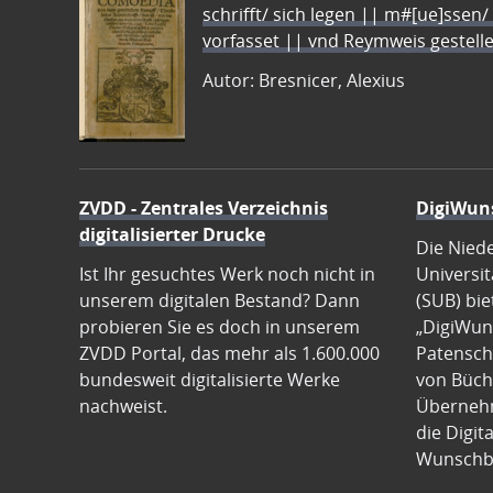
schrifft/ sich legen || m#[ue]ssen/
vorfasset || vnd Reymweis gestel
Autor: Bresnicer, Alexius
ZVDD - Zentrales Verzeichnis
DigiWun
digitalisierter Drucke
Die Nied
Ist Ihr gesuchtes Werk noch nicht in
Universit
unserem digitalen Bestand? Dann
(SUB) bie
probieren Sie es doch in unserem
„DigiWun
ZVDD Portal, das mehr als 1.600.000
Patenscha
bundesweit digitalisierte Werke
von Büch
nachweist.
Übernehm
die Digit
Wunschb