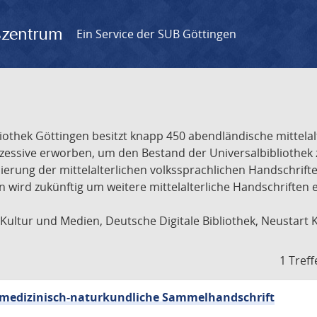
gszentrum
Ein Service der SUB Göttingen
liothek Göttingen besitzt knapp 450 abendländische mittela
ukzessive erworben, um den Bestand der Universalbibliothe
lisierung der mittelalterlichen volkssprachlichen Handschri
ion wird zukünftig um weitere mittelalterliche Handschriften
ultur und Medien, Deutsche Digitale Bibliothek, Neustart 
1 Treff
sch-medizinisch-naturkundliche Sammelhandschrift