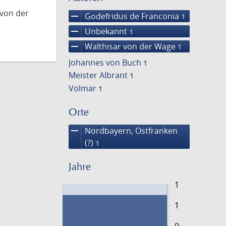
 von der
remove
Godefridus de Franconia
1
remove
Unbekannt
1
remove
Walthisar von der Wage
1
Johannes von Buch
1
Meister Albrant
1
Volmar
1
Orte
remove
Nordbayern, Ostfranken
(?)
1
Jahre
1
1