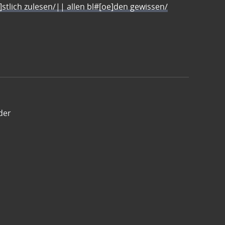
e]stlich zulesen/|| allen bl#[oe]den gewissen/
der