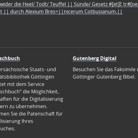
 wider die Heel/ Todt/ Teuffel || Sünde/ Gesetz #[et]c̃ tr#[o
let || durch Alexium Bres=||nicerum Cotbusianum.||
schbuch
Gutenberg Digital
ersächsische Staats- und
Besuchen Sie das Faksimile 
ätsbibliothek Göttingen
Göttinger Gutenberg Bibel.
tet mit dem Service
schbuch” die Möglichkeit,
ften für die Digitalisierung
ern zu übernehmen.
en Sie die Patenschaft für
alisierung Ihres
uches.