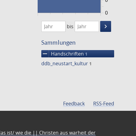
0
0
1474
1475
keyboard_arrow_right
bis
Suche
einschränke
Sammlungen
remove
Handschriften
1
ddb_neustart_kultur
1
Feedback
RSS-Feed
s ist/ wie die || Christen aus warheit der