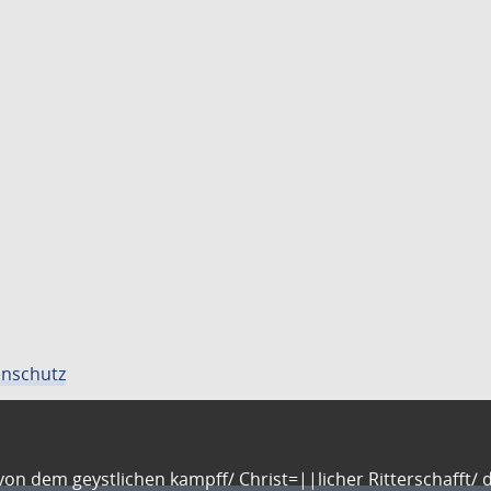
nschutz
n dem geystlichen kampff/ Christ=||licher Ritterschafft/ da