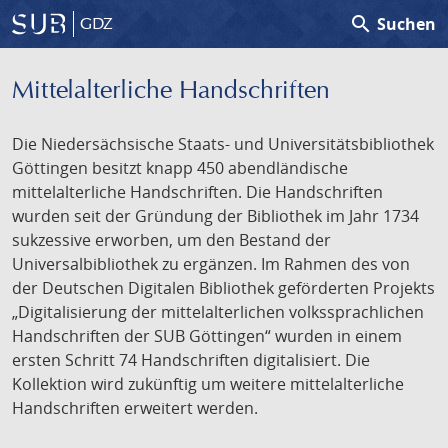
search
Suchen
GDZ
Mittelalterliche Handschriften
Die Niedersächsische Staats- und Universitätsbibliothek
Göttingen besitzt knapp 450 abendländische
mittelalterliche Handschriften. Die Handschriften
wurden seit der Gründung der Bibliothek im Jahr 1734
sukzessive erworben, um den Bestand der
Universalbibliothek zu ergänzen. Im Rahmen des von
der Deutschen Digitalen Bibliothek geförderten Projekts
„Digitalisierung der mittelalterlichen volkssprachlichen
Handschriften der SUB Göttingen“ wurden in einem
ersten Schritt 74 Handschriften digitalisiert. Die
Kollektion wird zukünftig um weitere mittelalterliche
Handschriften erweitert werden.