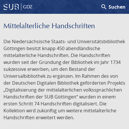
search
Suchen
GDZ
Mittelalterliche Handschriften
Die Niedersächsische Staats- und Universitätsbibliothek
Göttingen besitzt knapp 450 abendländische
mittelalterliche Handschriften. Die Handschriften
wurden seit der Gründung der Bibliothek im Jahr 1734
sukzessive erworben, um den Bestand der
Universalbibliothek zu ergänzen. Im Rahmen des von
der Deutschen Digitalen Bibliothek geförderten Projekts
„Digitalisierung der mittelalterlichen volkssprachlichen
Handschriften der SUB Göttingen“ wurden in einem
ersten Schritt 74 Handschriften digitalisiert. Die
Kollektion wird zukünftig um weitere mittelalterliche
Handschriften erweitert werden.