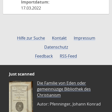
Importdatum:
17.03.2022
Hilfe zur Suche
Kontakt
Impressum
Datenschutz
Feedback
RSS-Feed
Just scanned
Die Familie von Eden oder
gemeinnüzige Bibliothek des
Christianism
Autor: Pfenninger, Johann Konrad