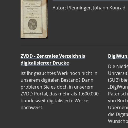
Autor: Pfenninger, Johann Konrad
ZVDD - Zentrales Verzeichnis
DigiWun
digitalisierter Drucke
Die Nied
Ist Ihr gesuchtes Werk noch nicht in
Universit
unserem digitalen Bestand? Dann
(SUB) bie
probieren Sie es doch in unserem
„DigiWun
ZVDD Portal, das mehr als 1.600.000
Patenscha
bundesweit digitalisierte Werke
von Büch
nachweist.
Übernehm
die Digit
Wunschb