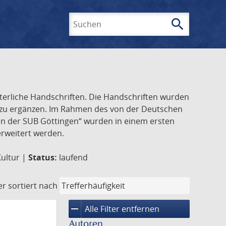
search
Suchen
lterliche Handschriften. Die Handschriften wurden
k zu ergänzen. Im Rahmen des von der Deutschen
ften der SUB Göttingen“ wurden in einem ersten
 erweitert werden.
Kultur |
Status:
laufend
er
sortiert nach
remove
Alle Filter entfernen
Autoren