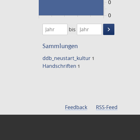
0
0
1474
1475
keyboard_arrow_right
bis
Suche
einschränke
Sammlungen
ddb_neustart_kultur
1
Handschriften
1
Feedback
RSS-Feed