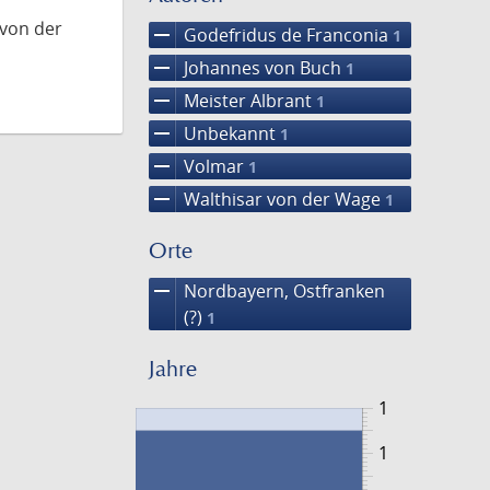
 von der
remove
Godefridus de Franconia
1
remove
Johannes von Buch
1
remove
Meister Albrant
1
remove
Unbekannt
1
remove
Volmar
1
remove
Walthisar von der Wage
1
Orte
remove
Nordbayern, Ostfranken
(?)
1
Jahre
1
1