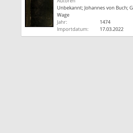
Autoren
Unbekannt; Johannes von Buch; Go
Wage
Jahr:
1474
Importdatum:
17.03.2022