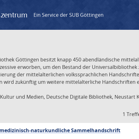
gszentrum
Ein Service der SUB Göttingen
liothek Göttingen besitzt knapp 450 abendländische mittela
ukzessive erworben, um den Bestand der Universalbibliothe
lisierung der mittelalterlichen volkssprachlichen Handschri
ion wird zukünftig um weitere mittelalterliche Handschriften
ultur und Medien, Deutsche Digitale Bibliothek, Neustart 
1 Treff
sch-medizinisch-naturkundliche Sammelhandschrift