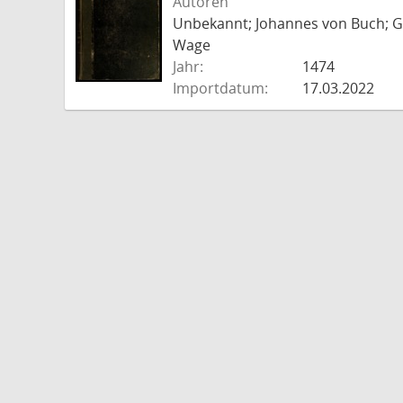
Autoren
Unbekannt; Johannes von Buch; Go
Wage
Jahr:
1474
Importdatum:
17.03.2022