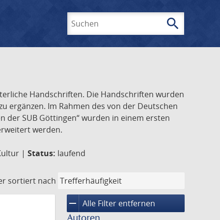
search
Suchen
lterliche Handschriften. Die Handschriften wurden
k zu ergänzen. Im Rahmen des von der Deutschen
ften der SUB Göttingen“ wurden in einem ersten
 erweitert werden.
Kultur |
Status:
laufend
er
sortiert nach
remove
Alle Filter entfernen
Autoren