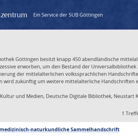
gszentrum
Ein Service der SUB Göttingen
liothek Göttingen besitzt knapp 450 abendländische mittela
ukzessive erworben, um den Bestand der Universalbibliothe
lisierung der mittelalterlichen volkssprachlichen Handschri
ion wird zukünftig um weitere mittelalterliche Handschriften
ultur und Medien, Deutsche Digitale Bibliothek, Neustart 
1 Treff
sch-medizinisch-naturkundliche Sammelhandschrift