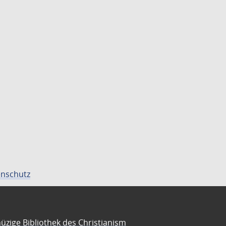
nschutz
üzige Bibliothek des Christianism