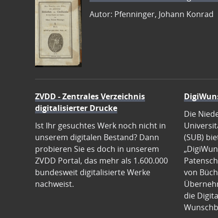
Autor: Pfenninger, Johann Konrad
ZVDD - Zentrales Verzeichnis
DigiWun
digitalisierter Drucke
Die Nied
Ist Ihr gesuchtes Werk noch nicht in
Universit
unserem digitalen Bestand? Dann
(SUB) bie
probieren Sie es doch in unserem
„DigiWun
ZVDD Portal, das mehr als 1.600.000
Patenscha
bundesweit digitalisierte Werke
von Büch
nachweist.
Übernehm
die Digit
Wunschb