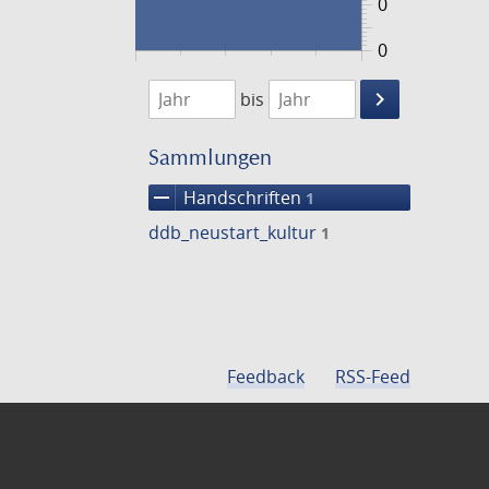
0
0
1474
1475
keyboard_arrow_right
bis
Suche
einschränke
Sammlungen
remove
Handschriften
1
ddb_neustart_kultur
1
Feedback
RSS-Feed