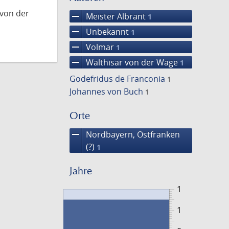
 von der
remove
Meister Albrant
1
remove
Unbekannt
1
remove
Volmar
1
remove
Walthisar von der Wage
1
Godefridus de Franconia
1
Johannes von Buch
1
Orte
remove
Nordbayern, Ostfranken
(?)
1
Jahre
1
1