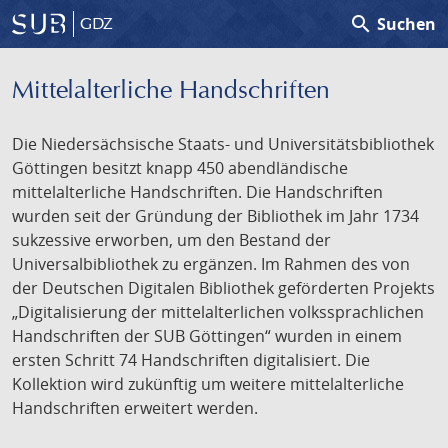
search
Suchen
GDZ
Mittelalterliche Handschriften
Die Niedersächsische Staats- und Universitätsbibliothek
Göttingen besitzt knapp 450 abendländische
mittelalterliche Handschriften. Die Handschriften
wurden seit der Gründung der Bibliothek im Jahr 1734
sukzessive erworben, um den Bestand der
Universalbibliothek zu ergänzen. Im Rahmen des von
der Deutschen Digitalen Bibliothek geförderten Projekts
„Digitalisierung der mittelalterlichen volkssprachlichen
Handschriften der SUB Göttingen“ wurden in einem
ersten Schritt 74 Handschriften digitalisiert. Die
Kollektion wird zukünftig um weitere mittelalterliche
Handschriften erweitert werden.