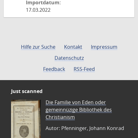
Importdatum:
17.03.2022
Hilfe zur Suche
Kontakt
Impressum
Datenschutz
Feedback
RSS-Feed
Just scanned
Die Familie von Eden oder
gemeinnüzige Bibliothek des
Christianism
Autor: Pfenninger, Johann Konrad