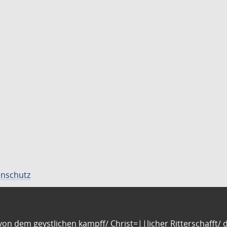
nschutz
n dem geystlichen kampff/ Christ=||licher Ritterschafft/ da