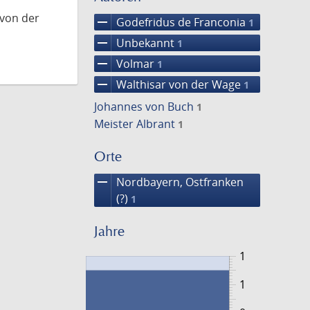
 von der
remove
Godefridus de Franconia
1
remove
Unbekannt
1
remove
Volmar
1
remove
Walthisar von der Wage
1
Johannes von Buch
1
Meister Albrant
1
Orte
remove
Nordbayern, Ostfranken
(?)
1
Jahre
1
1