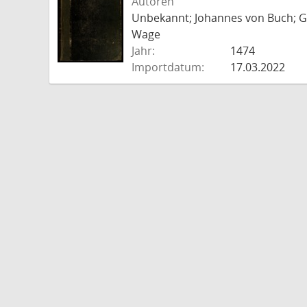
Autoren
Unbekannt; Johannes von Buch; Go
Wage
Jahr:
1474
Importdatum:
17.03.2022