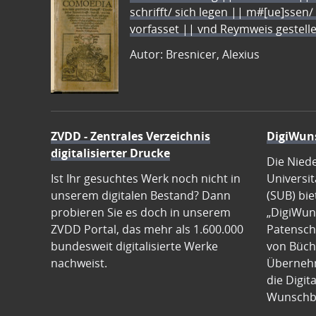
schrifft/ sich legen || m#[ue]ssen/
vorfasset || vnd Reymweis gestel
Autor: Bresnicer, Alexius
ZVDD - Zentrales Verzeichnis
DigiWun
digitalisierter Drucke
Die Nied
Ist Ihr gesuchtes Werk noch nicht in
Universit
unserem digitalen Bestand? Dann
(SUB) bie
probieren Sie es doch in unserem
„DigiWun
ZVDD Portal, das mehr als 1.600.000
Patenscha
bundesweit digitalisierte Werke
von Büch
nachweist.
Übernehm
die Digit
Wunschb