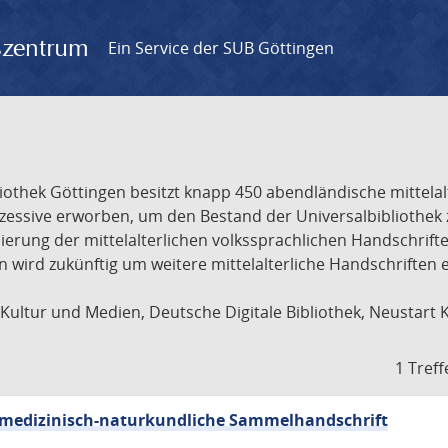
gszentrum
Ein Service der SUB Göttingen
liothek Göttingen besitzt knapp 450 abendländische mittela
ukzessive erworben, um den Bestand der Universalbibliothe
lisierung der mittelalterlichen volkssprachlichen Handschri
ion wird zukünftig um weitere mittelalterliche Handschriften
ultur und Medien, Deutsche Digitale Bibliothek, Neustart 
1 Treff
sch-medizinisch-naturkundliche Sammelhandschrift