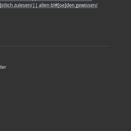
e]stlich zulesen/|| allen bl#[oe]den gewissen/
der