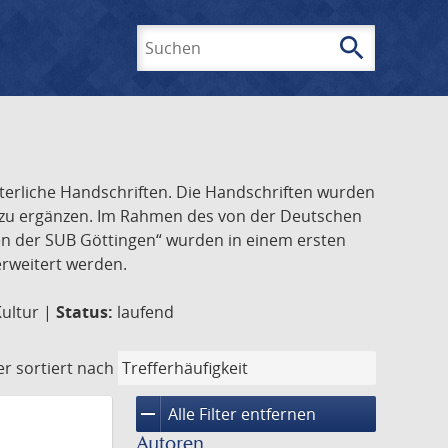
search
Suchen
lterliche Handschriften. Die Handschriften wurden
k zu ergänzen. Im Rahmen des von der Deutschen
ften der SUB Göttingen“ wurden in einem ersten
 erweitert werden.
Kultur |
Status:
laufend
er
sortiert nach
remove
Alle Filter entfernen
Autoren