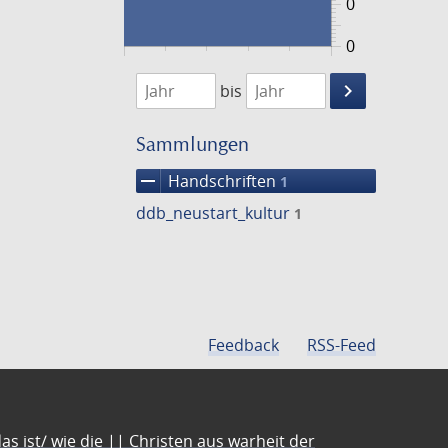
0
0
1474
1475
keyboard_arrow_right
bis
Suche
einschränke
Sammlungen
remove
Handschriften
1
ddb_neustart_kultur
1
Feedback
RSS-Feed
s ist/ wie die || Christen aus warheit der