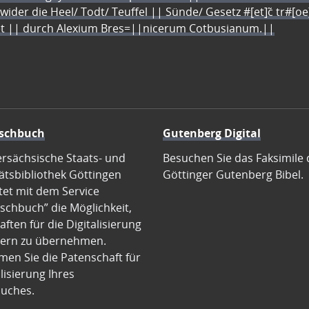
 wider die Heel/ Todt/ Teuffel || Sünde/ Gesetz #[et]c̃ tr#[o
let || durch Alexium Bres=||nicerum Cotbusianum.||
schbuch
Gutenberg Digital
ersächsische Staats- und
Besuchen Sie das Faksimile 
ätsbibliothek Göttingen
Göttinger Gutenberg Bibel.
tet mit dem Service
schbuch” die Möglichkeit,
ften für die Digitalisierung
ern zu übernehmen.
en Sie die Patenschaft für
alisierung Ihres
uches.