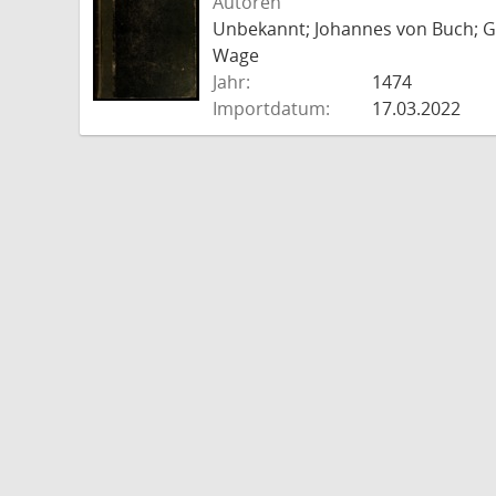
Autoren
Unbekannt; Johannes von Buch; Go
Wage
Jahr:
1474
Importdatum:
17.03.2022