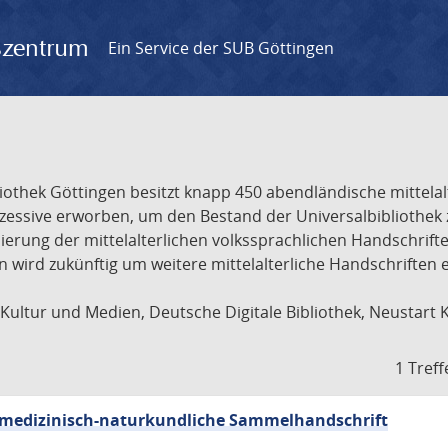
gszentrum
Ein Service der SUB Göttingen
liothek Göttingen besitzt knapp 450 abendländische mittela
ukzessive erworben, um den Bestand der Universalbibliothe
lisierung der mittelalterlichen volkssprachlichen Handschri
ion wird zukünftig um weitere mittelalterliche Handschriften
ultur und Medien, Deutsche Digitale Bibliothek, Neustart 
1 Treff
sch-medizinisch-naturkundliche Sammelhandschrift