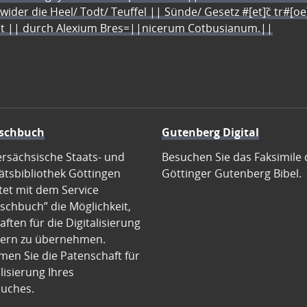
 wider die Heel/ Todt/ Teuffel || Sünde/ Gesetz #[et]c̃ tr#[o
let || durch Alexium Bres=||nicerum Cotbusianum.||
schbuch
Gutenberg Digital
ersächsische Staats- und
Besuchen Sie das Faksimile 
ätsbibliothek Göttingen
Göttinger Gutenberg Bibel.
tet mit dem Service
schbuch” die Möglichkeit,
ften für die Digitalisierung
ern zu übernehmen.
en Sie die Patenschaft für
alisierung Ihres
uches.