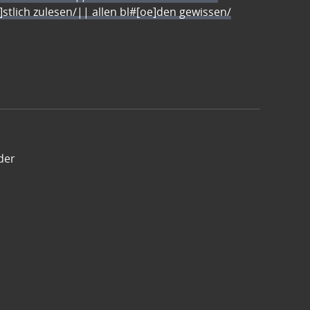
e]stlich zulesen/|| allen bl#[oe]den gewissen/
der