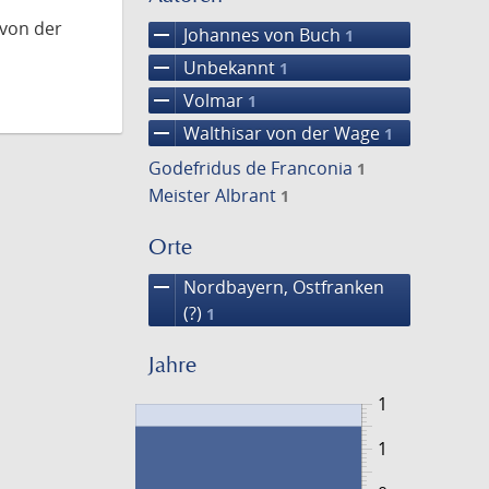
 von der
remove
Johannes von Buch
1
remove
Unbekannt
1
remove
Volmar
1
remove
Walthisar von der Wage
1
Godefridus de Franconia
1
Meister Albrant
1
Orte
remove
Nordbayern, Ostfranken
(?)
1
Jahre
1
1