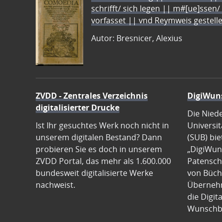
schrifft/ sich legen || m#[ue]ssen/
vorfasset || vnd Reymweis gestel
Autor: Bresnicer, Alexius
ZVDD - Zentrales Verzeichnis
DigiWun
digitalisierter Drucke
Die Nied
Ist Ihr gesuchtes Werk noch nicht in
Universit
unserem digitalen Bestand? Dann
(SUB) bie
probieren Sie es doch in unserem
„DigiWun
ZVDD Portal, das mehr als 1.600.000
Patenscha
bundesweit digitalisierte Werke
von Büch
nachweist.
Übernehm
die Digit
Wunschb