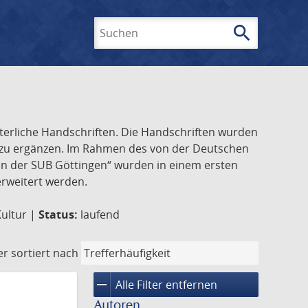
search
Suchen
lterliche Handschriften. Die Handschriften wurden
k zu ergänzen. Im Rahmen des von der Deutschen
ften der SUB Göttingen“ wurden in einem ersten
 erweitert werden.
Kultur |
Status:
laufend
er
sortiert nach
remove
Alle Filter entfernen
Autoren