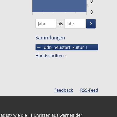
0
0
1474
1475
keyboard_arrow_right
bis
Suche
einschränke
Sammlungen
remove
ddb_neustart_kultur
1
Handschriften
1
Feedback
RSS-Feed
s ist/ wie die || Christen aus warheit der