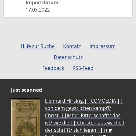
Importdatum:
17.03.2022
Hilfe zur Suche
Kontakt
Impressum
Datenschutz
Feedback
RSS-Feed
Just scanned
Lienhard Hirsing.|| COMOEDIA ||
von dem geystlichen kampff/
Christ=||licher Ritterschafft/ das
ist/ wie die || Christen aus warheit
der schrifft/ sich legen || m#