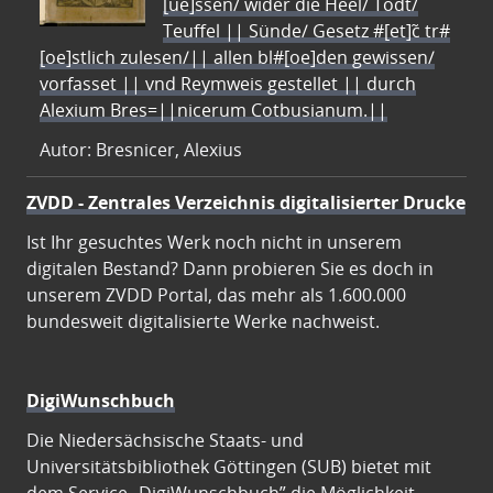
[ue]ssen/ wider die Heel/ Todt/
Teuffel || Sünde/ Gesetz #[et]c̃ tr#
[oe]stlich zulesen/|| allen bl#[oe]den gewissen/
vorfasset || vnd Reymweis gestellet || durch
Alexium Bres=||nicerum Cotbusianum.||
Autor: Bresnicer, Alexius
ZVDD - Zentrales Verzeichnis digitalisierter Drucke
Ist Ihr gesuchtes Werk noch nicht in unserem
digitalen Bestand? Dann probieren Sie es doch in
unserem ZVDD Portal, das mehr als 1.600.000
bundesweit digitalisierte Werke nachweist.
DigiWunschbuch
Die Niedersächsische Staats- und
Universitätsbibliothek Göttingen (SUB) bietet mit