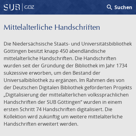
search
Suchen
GDZ
Mittelalterliche Handschriften
Die Niedersächsische Staats- und Universitätsbibliothek
Göttingen besitzt knapp 450 abendländische
mittelalterliche Handschriften. Die Handschriften
wurden seit der Gründung der Bibliothek im Jahr 1734
sukzessive erworben, um den Bestand der
Universalbibliothek zu ergänzen. Im Rahmen des von
der Deutschen Digitalen Bibliothek geförderten Projekts
„Digitalisierung der mittelalterlichen volkssprachlichen
Handschriften der SUB Göttingen“ wurden in einem
ersten Schritt 74 Handschriften digitalisiert. Die
Kollektion wird zukünftig um weitere mittelalterliche
Handschriften erweitert werden.