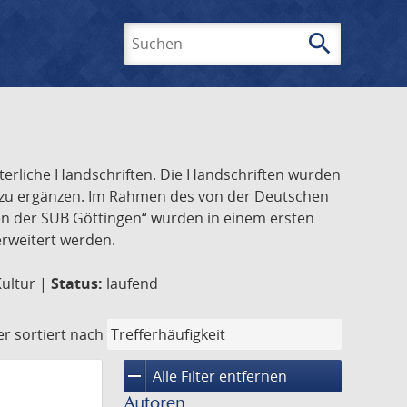
search
Suchen
lterliche Handschriften. Die Handschriften wurden
k zu ergänzen. Im Rahmen des von der Deutschen
ften der SUB Göttingen“ wurden in einem ersten
 erweitert werden.
Kultur |
Status:
laufend
er
sortiert nach
remove
Alle Filter entfernen
Autoren