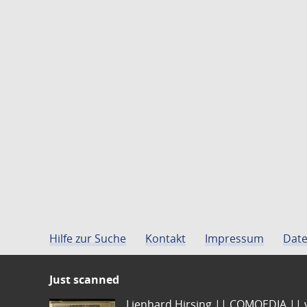
Hilfe zur Suche
Kontakt
Impressum
Date
Just scanned
Lienhard Hirsing.|| COMOEDIA || vo