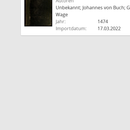
Autoren
Unbekannt; Johannes von Buch; Go
Wage
Jahr:
1474
Importdatum:
17.03.2022