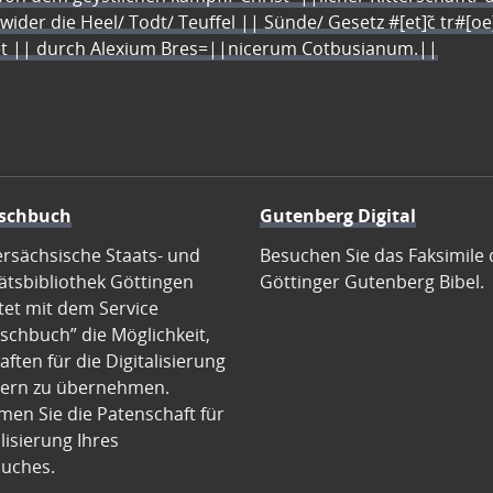
 wider die Heel/ Todt/ Teuffel || Sünde/ Gesetz #[et]c̃ tr#[o
let || durch Alexium Bres=||nicerum Cotbusianum.||
schbuch
Gutenberg Digital
ersächsische Staats- und
Besuchen Sie das Faksimile 
ätsbibliothek Göttingen
Göttinger Gutenberg Bibel.
tet mit dem Service
schbuch” die Möglichkeit,
ften für die Digitalisierung
ern zu übernehmen.
en Sie die Patenschaft für
alisierung Ihres
uches.