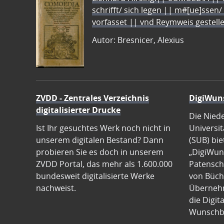
schrifft/ sich legen || m#[ue]ssen/
vorfasset || vnd Reymweis gestel
Autor: Bresnicer, Alexius
ZVDD - Zentrales Verzeichnis
DigiWun
digitalisierter Drucke
Die Nied
Ist Ihr gesuchtes Werk noch nicht in
Universit
unserem digitalen Bestand? Dann
(SUB) bie
probieren Sie es doch in unserem
„DigiWun
ZVDD Portal, das mehr als 1.600.000
Patenscha
bundesweit digitalisierte Werke
von Büch
nachweist.
Übernehm
die Digit
Wunschb