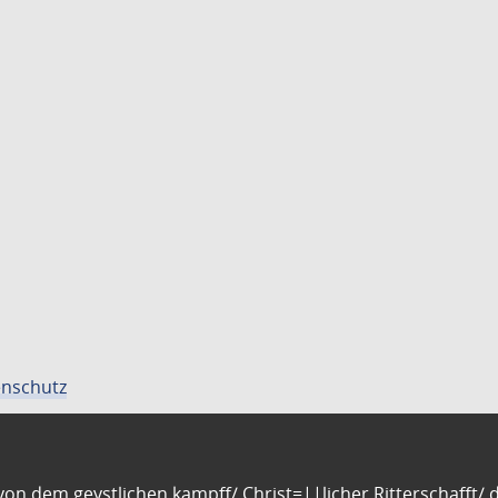
nschutz
n dem geystlichen kampff/ Christ=||licher Ritterschafft/ da