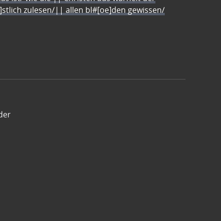
e]stlich zulesen/|| allen bl#[oe]den gewissen/
der