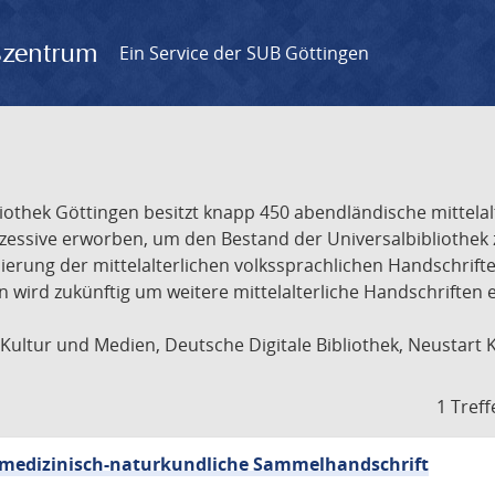
gszentrum
Ein Service der SUB Göttingen
liothek Göttingen besitzt knapp 450 abendländische mittela
ukzessive erworben, um den Bestand der Universalbibliothe
lisierung der mittelalterlichen volkssprachlichen Handschri
ion wird zukünftig um weitere mittelalterliche Handschriften
ultur und Medien, Deutsche Digitale Bibliothek, Neustart 
1 Treff
sch-medizinisch-naturkundliche Sammelhandschrift