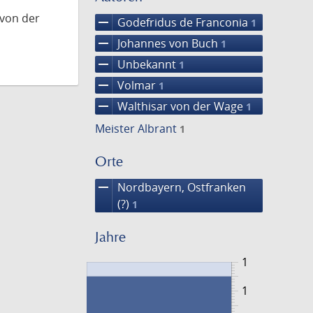
 von der
remove
Godefridus de Franconia
1
remove
Johannes von Buch
1
remove
Unbekannt
1
remove
Volmar
1
remove
Walthisar von der Wage
1
Meister Albrant
1
Orte
remove
Nordbayern, Ostfranken
(?)
1
Jahre
1
1