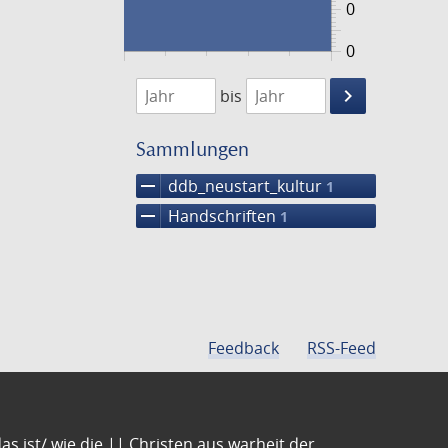
0
0
1474
1475
keyboard_arrow_right
bis
Suche
einschränke
Sammlungen
remove
ddb_neustart_kultur
1
remove
Handschriften
1
Feedback
RSS-Feed
s ist/ wie die || Christen aus warheit der