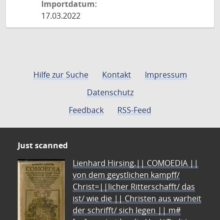
Importdatum:
17.03.2022
Hilfe zur Suche
Kontakt
Impressum
Datenschutz
Feedback
RSS-Feed
Just scanned
Lienhard Hirsing.|| COMOEDIA ||
von dem geystlichen kampff/
Christ=||licher Ritterschafft/ das
ist/ wie die || Christen aus warheit
der schrifft/ sich legen || m#