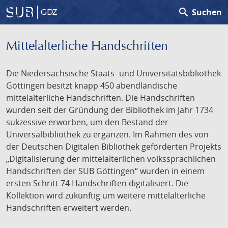
search
Suchen
GDZ
Mittelalterliche Handschriften
Die Niedersächsische Staats- und Universitätsbibliothek
Göttingen besitzt knapp 450 abendländische
mittelalterliche Handschriften. Die Handschriften
wurden seit der Gründung der Bibliothek im Jahr 1734
sukzessive erworben, um den Bestand der
Universalbibliothek zu ergänzen. Im Rahmen des von
der Deutschen Digitalen Bibliothek geförderten Projekts
„Digitalisierung der mittelalterlichen volkssprachlichen
Handschriften der SUB Göttingen“ wurden in einem
ersten Schritt 74 Handschriften digitalisiert. Die
Kollektion wird zukünftig um weitere mittelalterliche
Handschriften erweitert werden.