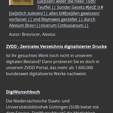
[ue]ssen/ wider die Heel/ Todt/
Teuffel || Sünde/ Gesetz #[et]c̃ tr#
[oe]stlich zulesen/|| allen bl#[oe]den gewissen/
vorfasset || vnd Reymweis gestellet || durch
Alexium Bres=||nicerum Cotbusianum.||
Autor: Bresnicer, Alexius
ZVDD - Zentrales Verzeichnis digitalisierter Drucke
Ist Ihr gesuchtes Werk noch nicht in unserem
digitalen Bestand? Dann probieren Sie es doch in
unserem ZVDD Portal, das mehr als 1.600.000
bundesweit digitalisierte Werke nachweist.
DigiWunschbuch
Die Niedersächsische Staats- und
Universitätsbibliothek Göttingen (SUB) bietet mit