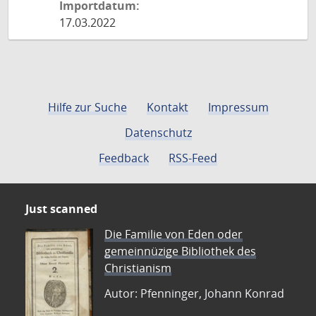
Importdatum:
17.03.2022
Hilfe zur Suche
Kontakt
Impressum
Datenschutz
Feedback
RSS-Feed
Just scanned
Die Familie von Eden oder
gemeinnüzige Bibliothek des
Christianism
Autor: Pfenninger, Johann Konrad