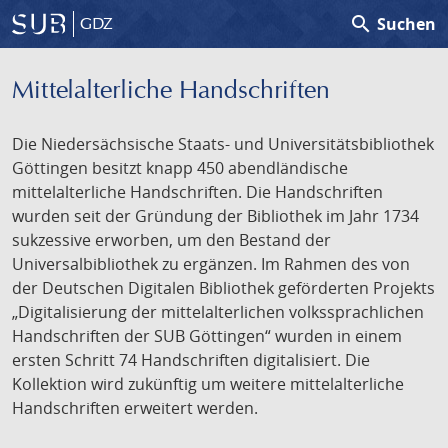
search
Suchen
GDZ
Mittelalterliche Handschriften
Die Niedersächsische Staats- und Universitätsbibliothek
Göttingen besitzt knapp 450 abendländische
mittelalterliche Handschriften. Die Handschriften
wurden seit der Gründung der Bibliothek im Jahr 1734
sukzessive erworben, um den Bestand der
Universalbibliothek zu ergänzen. Im Rahmen des von
der Deutschen Digitalen Bibliothek geförderten Projekts
„Digitalisierung der mittelalterlichen volkssprachlichen
Handschriften der SUB Göttingen“ wurden in einem
ersten Schritt 74 Handschriften digitalisiert. Die
Kollektion wird zukünftig um weitere mittelalterliche
Handschriften erweitert werden.