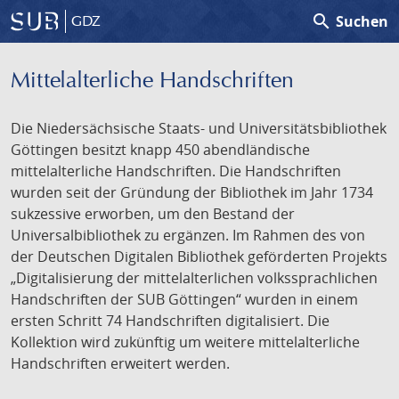
search
Suchen
GDZ
Mittelalterliche Handschriften
Die Niedersächsische Staats- und Universitätsbibliothek
Göttingen besitzt knapp 450 abendländische
mittelalterliche Handschriften. Die Handschriften
wurden seit der Gründung der Bibliothek im Jahr 1734
sukzessive erworben, um den Bestand der
Universalbibliothek zu ergänzen. Im Rahmen des von
der Deutschen Digitalen Bibliothek geförderten Projekts
„Digitalisierung der mittelalterlichen volkssprachlichen
Handschriften der SUB Göttingen“ wurden in einem
ersten Schritt 74 Handschriften digitalisiert. Die
Kollektion wird zukünftig um weitere mittelalterliche
Handschriften erweitert werden.