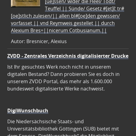
[ue]ssen/ wider die Heel/ Todt/
Teuffel || Sünde/ Gesetz #[et]c̃ tr#
[oe]stlich zulesen/|| allen bl#[oe]den gewissen/
vorfasset || vnd Reymweis gestellet || durch
Alexium Bres=||nicerum Cotbusianum.||
Autor: Bresnicer, Alexius
ZVDD - Zentrales Verzeichnis digitalisierter Drucke
Ist Ihr gesuchtes Werk noch nicht in unserem
digitalen Bestand? Dann probieren Sie es doch in
unserem ZVDD Portal, das mehr als 1.600.000
bundesweit digitalisierte Werke nachweist.
DigiWunschbuch
Die Niedersächsische Staats- und
Universitätsbibliothek Göttingen (SUB) bietet mit