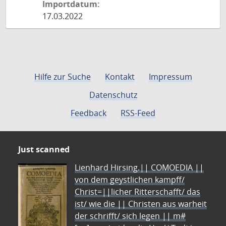
Importdatum:
17.03.2022
Hilfe zur Suche
Kontakt
Impressum
Datenschutz
Feedback
RSS-Feed
Just scanned
Lienhard Hirsing.|| COMOEDIA ||
von dem geystlichen kampff/
Christ=||licher Ritterschafft/ das
ist/ wie die || Christen aus warheit
der schrifft/ sich legen || m#