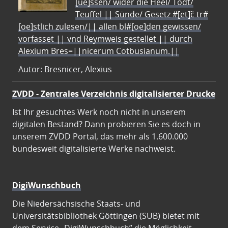
[ue]ssen/ wider die Heel/ Todt/
Teuffel || Sünde/ Gesetz #[et]c̃ tr#
[oe]stlich zulesen/|| allen bl#[oe]den gewissen/
vorfasset || vnd Reymweis gestellet || durch
Alexium Bres=||nicerum Cotbusianum.||
Autor: Bresnicer, Alexius
ZVDD - Zentrales Verzeichnis digitalisierter Drucke
Ist Ihr gesuchtes Werk noch nicht in unserem
digitalen Bestand? Dann probieren Sie es doch in
unserem ZVDD Portal, das mehr als 1.600.000
bundesweit digitalisierte Werke nachweist.
DigiWunschbuch
Die Niedersächsische Staats- und
Universitätsbibliothek Göttingen (SUB) bietet mit