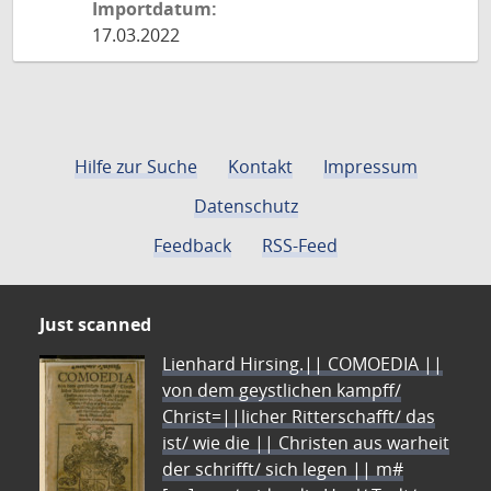
Importdatum:
17.03.2022
Hilfe zur Suche
Kontakt
Impressum
Datenschutz
Feedback
RSS-Feed
Just scanned
Lienhard Hirsing.|| COMOEDIA ||
von dem geystlichen kampff/
Christ=||licher Ritterschafft/ das
ist/ wie die || Christen aus warheit
der schrifft/ sich legen || m#