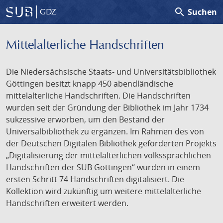
search
Suchen
GDZ
Mittelalterliche Handschriften
Die Niedersächsische Staats- und Universitätsbibliothek
Göttingen besitzt knapp 450 abendländische
mittelalterliche Handschriften. Die Handschriften
wurden seit der Gründung der Bibliothek im Jahr 1734
sukzessive erworben, um den Bestand der
Universalbibliothek zu ergänzen. Im Rahmen des von
der Deutschen Digitalen Bibliothek geförderten Projekts
„Digitalisierung der mittelalterlichen volkssprachlichen
Handschriften der SUB Göttingen“ wurden in einem
ersten Schritt 74 Handschriften digitalisiert. Die
Kollektion wird zukünftig um weitere mittelalterliche
Handschriften erweitert werden.