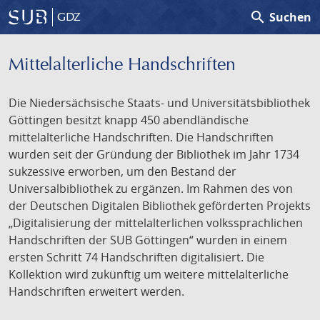
search
Suchen
GDZ
Mittelalterliche Handschriften
Die Niedersächsische Staats- und Universitätsbibliothek
Göttingen besitzt knapp 450 abendländische
mittelalterliche Handschriften. Die Handschriften
wurden seit der Gründung der Bibliothek im Jahr 1734
sukzessive erworben, um den Bestand der
Universalbibliothek zu ergänzen. Im Rahmen des von
der Deutschen Digitalen Bibliothek geförderten Projekts
„Digitalisierung der mittelalterlichen volkssprachlichen
Handschriften der SUB Göttingen“ wurden in einem
ersten Schritt 74 Handschriften digitalisiert. Die
Kollektion wird zukünftig um weitere mittelalterliche
Handschriften erweitert werden.