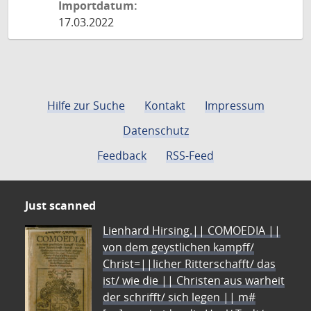
Importdatum:
17.03.2022
Hilfe zur Suche
Kontakt
Impressum
Datenschutz
Feedback
RSS-Feed
Just scanned
Lienhard Hirsing.|| COMOEDIA ||
von dem geystlichen kampff/
Christ=||licher Ritterschafft/ das
ist/ wie die || Christen aus warheit
der schrifft/ sich legen || m#