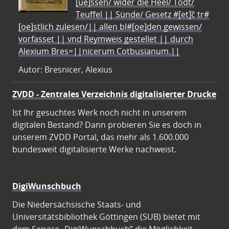
[ue]ssen/ wider die Heel/ Todt/
Teuffel || Sünde/ Gesetz #[et]c̃ tr#
[oe]stlich zulesen/|| allen bl#[oe]den gewissen/
vorfasset || vnd Reymweis gestellet || durch
Alexium Bres=||nicerum Cotbusianum.||
Autor: Bresnicer, Alexius
ZVDD - Zentrales Verzeichnis digitalisierter Drucke
Ist Ihr gesuchtes Werk noch nicht in unserem
digitalen Bestand? Dann probieren Sie es doch in
unserem ZVDD Portal, das mehr als 1.600.000
bundesweit digitalisierte Werke nachweist.
DigiWunschbuch
Die Niedersächsische Staats- und
Universitätsbibliothek Göttingen (SUB) bietet mit