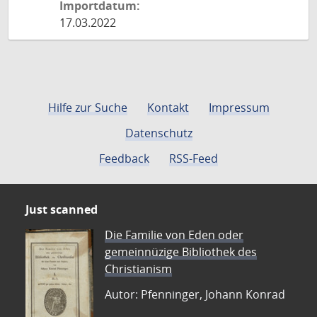
Importdatum:
17.03.2022
Hilfe zur Suche
Kontakt
Impressum
Datenschutz
Feedback
RSS-Feed
Just scanned
Die Familie von Eden oder
gemeinnüzige Bibliothek des
Christianism
Autor: Pfenninger, Johann Konrad