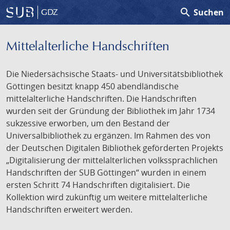
search
Suchen
GDZ
Mittelalterliche Handschriften
Die Niedersächsische Staats- und Universitätsbibliothek
Göttingen besitzt knapp 450 abendländische
mittelalterliche Handschriften. Die Handschriften
wurden seit der Gründung der Bibliothek im Jahr 1734
sukzessive erworben, um den Bestand der
Universalbibliothek zu ergänzen. Im Rahmen des von
der Deutschen Digitalen Bibliothek geförderten Projekts
„Digitalisierung der mittelalterlichen volkssprachlichen
Handschriften der SUB Göttingen“ wurden in einem
ersten Schritt 74 Handschriften digitalisiert. Die
Kollektion wird zukünftig um weitere mittelalterliche
Handschriften erweitert werden.