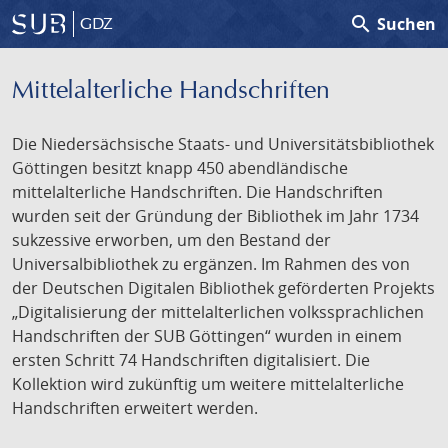
search
Suchen
GDZ
Mittelalterliche Handschriften
Die Niedersächsische Staats- und Universitätsbibliothek
Göttingen besitzt knapp 450 abendländische
mittelalterliche Handschriften. Die Handschriften
wurden seit der Gründung der Bibliothek im Jahr 1734
sukzessive erworben, um den Bestand der
Universalbibliothek zu ergänzen. Im Rahmen des von
der Deutschen Digitalen Bibliothek geförderten Projekts
„Digitalisierung der mittelalterlichen volkssprachlichen
Handschriften der SUB Göttingen“ wurden in einem
ersten Schritt 74 Handschriften digitalisiert. Die
Kollektion wird zukünftig um weitere mittelalterliche
Handschriften erweitert werden.