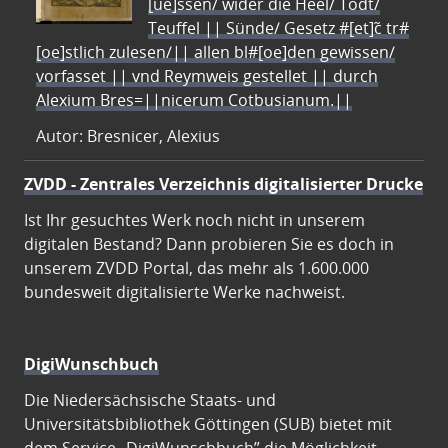
[ue]ssen/ wider die Heel/ Todt/
Teuffel || Sünde/ Gesetz #[et]c̃ tr#
[oe]stlich zulesen/|| allen bl#[oe]den gewissen/
vorfasset || vnd Reymweis gestellet || durch
Alexium Bres=||nicerum Cotbusianum.||
Autor: Bresnicer, Alexius
ZVDD - Zentrales Verzeichnis digitalisierter Drucke
Ist Ihr gesuchtes Werk noch nicht in unserem
digitalen Bestand? Dann probieren Sie es doch in
unserem ZVDD Portal, das mehr als 1.600.000
bundesweit digitalisierte Werke nachweist.
DigiWunschbuch
Die Niedersächsische Staats- und
Universitätsbibliothek Göttingen (SUB) bietet mit