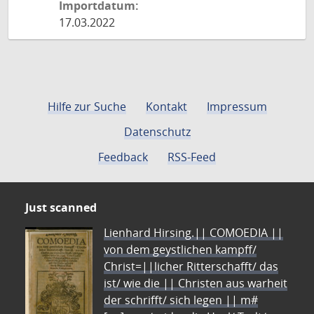
Importdatum:
17.03.2022
Hilfe zur Suche
Kontakt
Impressum
Datenschutz
Feedback
RSS-Feed
Just scanned
Lienhard Hirsing.|| COMOEDIA ||
von dem geystlichen kampff/
Christ=||licher Ritterschafft/ das
ist/ wie die || Christen aus warheit
der schrifft/ sich legen || m#