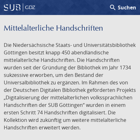
search
Suchen
GDZ
Mittelalterliche Handschriften
Die Niedersächsische Staats- und Universitätsbibliothek
Göttingen besitzt knapp 450 abendländische
mittelalterliche Handschriften. Die Handschriften
wurden seit der Gründung der Bibliothek im Jahr 1734
sukzessive erworben, um den Bestand der
Universalbibliothek zu ergänzen. Im Rahmen des von
der Deutschen Digitalen Bibliothek geförderten Projekts
„Digitalisierung der mittelalterlichen volkssprachlichen
Handschriften der SUB Göttingen“ wurden in einem
ersten Schritt 74 Handschriften digitalisiert. Die
Kollektion wird zukünftig um weitere mittelalterliche
Handschriften erweitert werden.