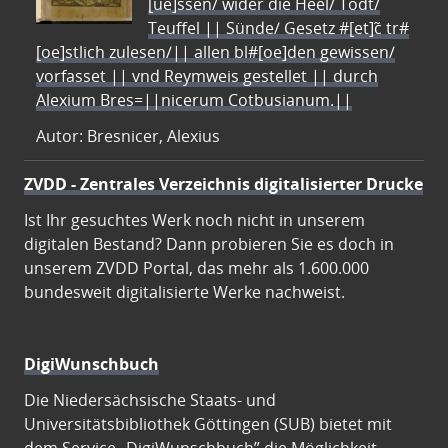
[ue]ssen/ wider die Heel/ Todt/
Teuffel || Sünde/ Gesetz #[et]c̃ tr#
[oe]stlich zulesen/|| allen bl#[oe]den gewissen/
vorfasset || vnd Reymweis gestellet || durch
Alexium Bres=||nicerum Cotbusianum.||
Autor: Bresnicer, Alexius
ZVDD - Zentrales Verzeichnis digitalisierter Drucke
Ist Ihr gesuchtes Werk noch nicht in unserem
digitalen Bestand? Dann probieren Sie es doch in
unserem ZVDD Portal, das mehr als 1.600.000
bundesweit digitalisierte Werke nachweist.
DigiWunschbuch
Die Niedersächsische Staats- und
Universitätsbibliothek Göttingen (SUB) bietet mit