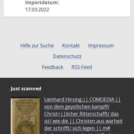
Importdatum:
17.03.2022
Hilfe zur Suche
Kontakt
Impressum
Datenschutz
Feedback
RSS-Feed
Just scanned
Lienhard Hirsing.|| COMOEDIA ||
von dem geystlichen kampff/
Christ=||licher Ritterschafft/ das
ist/ wie die || Christen aus warheit
der schrifft/ sich legen || m#