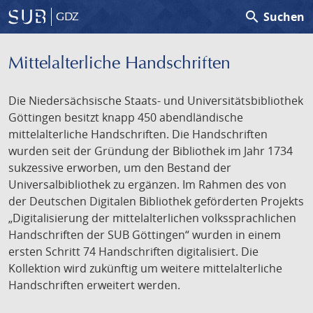
search
Suchen
GDZ
Mittelalterliche Handschriften
Die Niedersächsische Staats- und Universitätsbibliothek
Göttingen besitzt knapp 450 abendländische
mittelalterliche Handschriften. Die Handschriften
wurden seit der Gründung der Bibliothek im Jahr 1734
sukzessive erworben, um den Bestand der
Universalbibliothek zu ergänzen. Im Rahmen des von
der Deutschen Digitalen Bibliothek geförderten Projekts
„Digitalisierung der mittelalterlichen volkssprachlichen
Handschriften der SUB Göttingen“ wurden in einem
ersten Schritt 74 Handschriften digitalisiert. Die
Kollektion wird zukünftig um weitere mittelalterliche
Handschriften erweitert werden.