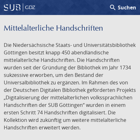
search
Suchen
GDZ
Mittelalterliche Handschriften
Die Niedersächsische Staats- und Universitätsbibliothek
Göttingen besitzt knapp 450 abendländische
mittelalterliche Handschriften. Die Handschriften
wurden seit der Gründung der Bibliothek im Jahr 1734
sukzessive erworben, um den Bestand der
Universalbibliothek zu ergänzen. Im Rahmen des von
der Deutschen Digitalen Bibliothek geförderten Projekts
„Digitalisierung der mittelalterlichen volkssprachlichen
Handschriften der SUB Göttingen“ wurden in einem
ersten Schritt 74 Handschriften digitalisiert. Die
Kollektion wird zukünftig um weitere mittelalterliche
Handschriften erweitert werden.