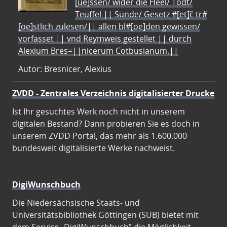
[ue]ssen/ wider die Heel/ Todt/
Teuffel || Sünde/ Gesetz #[et]c̃ tr#
[oe]stlich zulesen/|| allen bl#[oe]den gewissen/
vorfasset || vnd Reymweis gestellet || durch
Alexium Bres=||nicerum Cotbusianum.||
Autor: Bresnicer, Alexius
ZVDD - Zentrales Verzeichnis digitalisierter Drucke
Ist Ihr gesuchtes Werk noch nicht in unserem
digitalen Bestand? Dann probieren Sie es doch in
unserem ZVDD Portal, das mehr als 1.600.000
bundesweit digitalisierte Werke nachweist.
DigiWunschbuch
Die Niedersächsische Staats- und
Universitätsbibliothek Göttingen (SUB) bietet mit