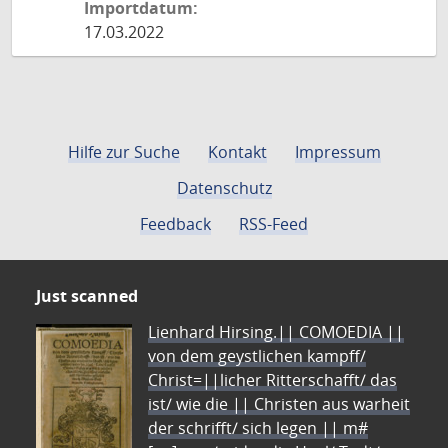
Importdatum:
17.03.2022
Hilfe zur Suche
Kontakt
Impressum
Datenschutz
Feedback
RSS-Feed
Just scanned
Lienhard Hirsing.|| COMOEDIA ||
von dem geystlichen kampff/
Christ=||licher Ritterschafft/ das
ist/ wie die || Christen aus warheit
der schrifft/ sich legen || m#