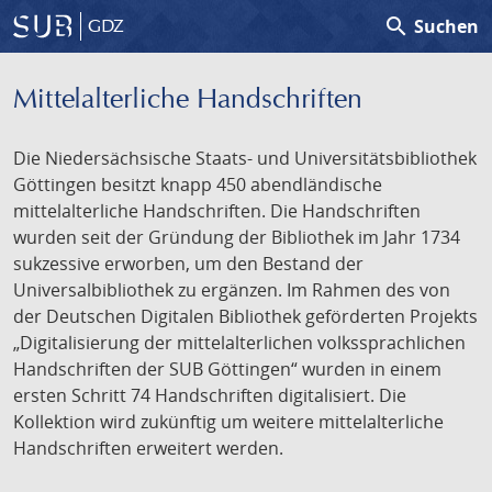
search
Suchen
GDZ
Mittelalterliche Handschriften
Die Niedersächsische Staats- und Universitätsbibliothek
Göttingen besitzt knapp 450 abendländische
mittelalterliche Handschriften. Die Handschriften
wurden seit der Gründung der Bibliothek im Jahr 1734
sukzessive erworben, um den Bestand der
Universalbibliothek zu ergänzen. Im Rahmen des von
der Deutschen Digitalen Bibliothek geförderten Projekts
„Digitalisierung der mittelalterlichen volkssprachlichen
Handschriften der SUB Göttingen“ wurden in einem
ersten Schritt 74 Handschriften digitalisiert. Die
Kollektion wird zukünftig um weitere mittelalterliche
Handschriften erweitert werden.