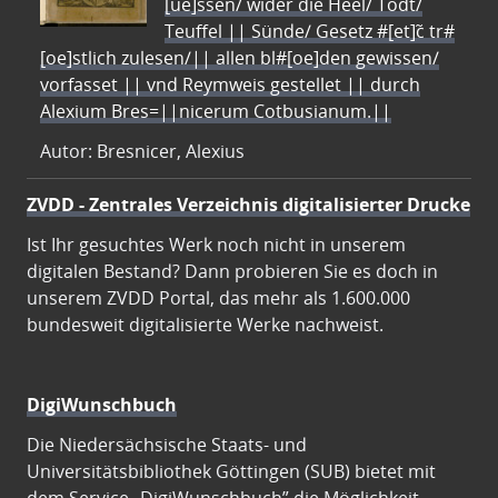
[ue]ssen/ wider die Heel/ Todt/
Teuffel || Sünde/ Gesetz #[et]c̃ tr#
[oe]stlich zulesen/|| allen bl#[oe]den gewissen/
vorfasset || vnd Reymweis gestellet || durch
Alexium Bres=||nicerum Cotbusianum.||
Autor: Bresnicer, Alexius
ZVDD - Zentrales Verzeichnis digitalisierter Drucke
Ist Ihr gesuchtes Werk noch nicht in unserem
digitalen Bestand? Dann probieren Sie es doch in
unserem ZVDD Portal, das mehr als 1.600.000
bundesweit digitalisierte Werke nachweist.
DigiWunschbuch
Die Niedersächsische Staats- und
Universitätsbibliothek Göttingen (SUB) bietet mit