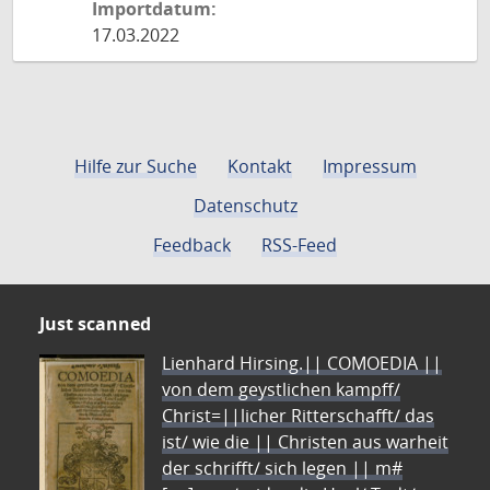
Importdatum:
17.03.2022
Hilfe zur Suche
Kontakt
Impressum
Datenschutz
Feedback
RSS-Feed
Just scanned
Lienhard Hirsing.|| COMOEDIA ||
von dem geystlichen kampff/
Christ=||licher Ritterschafft/ das
ist/ wie die || Christen aus warheit
der schrifft/ sich legen || m#