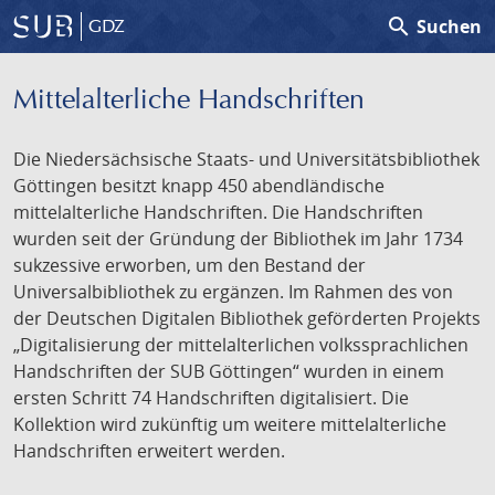
search
Suchen
GDZ
Mittelalterliche Handschriften
Die Niedersächsische Staats- und Universitätsbibliothek
Göttingen besitzt knapp 450 abendländische
mittelalterliche Handschriften. Die Handschriften
wurden seit der Gründung der Bibliothek im Jahr 1734
sukzessive erworben, um den Bestand der
Universalbibliothek zu ergänzen. Im Rahmen des von
der Deutschen Digitalen Bibliothek geförderten Projekts
„Digitalisierung der mittelalterlichen volkssprachlichen
Handschriften der SUB Göttingen“ wurden in einem
ersten Schritt 74 Handschriften digitalisiert. Die
Kollektion wird zukünftig um weitere mittelalterliche
Handschriften erweitert werden.