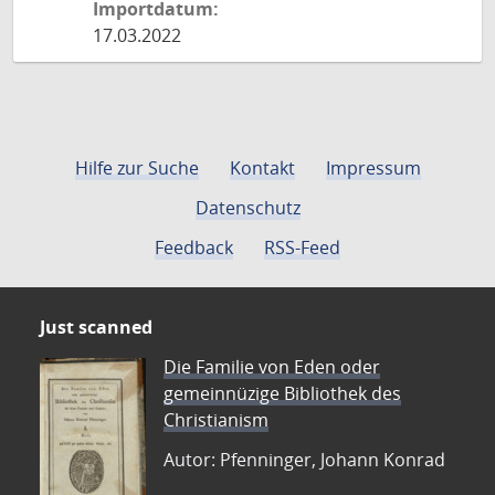
Importdatum:
17.03.2022
Hilfe zur Suche
Kontakt
Impressum
Datenschutz
Feedback
RSS-Feed
Just scanned
Die Familie von Eden oder
gemeinnüzige Bibliothek des
Christianism
Autor: Pfenninger, Johann Konrad