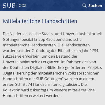
search
Suchen
GDZ
Mittelalterliche Handschriften
Die Niedersächsische Staats- und Universitätsbibliothek
Göttingen besitzt knapp 450 abendländische
mittelalterliche Handschriften. Die Handschriften
wurden seit der Gründung der Bibliothek im Jahr 1734
sukzessive erworben, um den Bestand der
Universalbibliothek zu ergänzen. Im Rahmen des von
der Deutschen Digitalen Bibliothek geförderten Projekts
„Digitalisierung der mittelalterlichen volkssprachlichen
Handschriften der SUB Göttingen“ wurden in einem
ersten Schritt 74 Handschriften digitalisiert. Die
Kollektion wird zukünftig um weitere mittelalterliche
Handschriften erweitert werden.