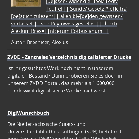
[ue]ssen/ wider die Heel/ Todt/
Teuffel || Sünde/ Gesetz #[et]c̃ tr#
[oe]stlich zulesen/|| allen bl#[oe]den gewissen/
vorfasset || vnd Reymweis gestellet || durch
Alexium Bres=||nicerum Cotbusianum.||
Autor: Bresnicer, Alexius
ZVDD - Zentrales Verzeichnis digitalisierter Drucke
Ist Ihr gesuchtes Werk noch nicht in unserem
digitalen Bestand? Dann probieren Sie es doch in
unserem ZVDD Portal, das mehr als 1.600.000
bundesweit digitalisierte Werke nachweist.
DigiWunschbuch
Die Niedersächsische Staats- und
Universitätsbibliothek Göttingen (SUB) bietet mit