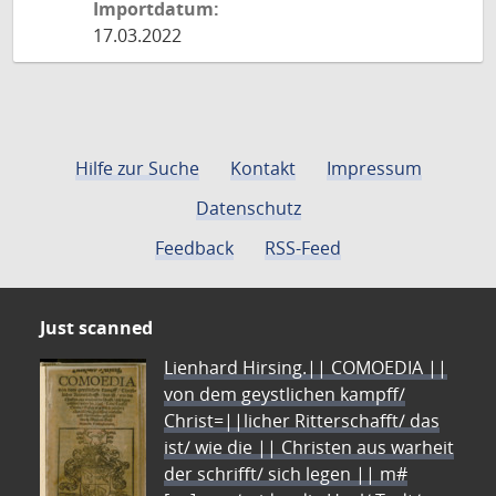
Importdatum:
17.03.2022
Hilfe zur Suche
Kontakt
Impressum
Datenschutz
Feedback
RSS-Feed
Just scanned
Lienhard Hirsing.|| COMOEDIA ||
von dem geystlichen kampff/
Christ=||licher Ritterschafft/ das
ist/ wie die || Christen aus warheit
der schrifft/ sich legen || m#