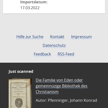
Importdatum:
17.03.2022
Hilfe zur Suche
Kontakt
Impressum
Datenschutz
Feedback
RSS-Feed
Just scanned
Die Familie von Eden oder
gemeinnüzige Bibliothek des
Christianism
Autor: Pfenninger, Johann Konrad