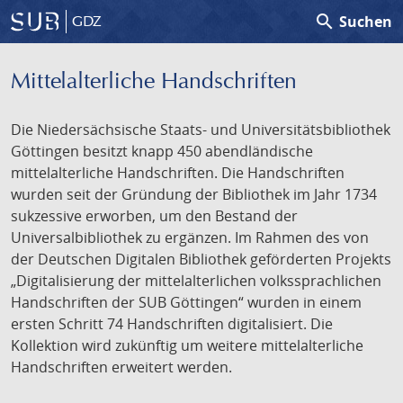
search
Suchen
GDZ
Mittelalterliche Handschriften
Die Niedersächsische Staats- und Universitätsbibliothek
Göttingen besitzt knapp 450 abendländische
mittelalterliche Handschriften. Die Handschriften
wurden seit der Gründung der Bibliothek im Jahr 1734
sukzessive erworben, um den Bestand der
Universalbibliothek zu ergänzen. Im Rahmen des von
der Deutschen Digitalen Bibliothek geförderten Projekts
„Digitalisierung der mittelalterlichen volkssprachlichen
Handschriften der SUB Göttingen“ wurden in einem
ersten Schritt 74 Handschriften digitalisiert. Die
Kollektion wird zukünftig um weitere mittelalterliche
Handschriften erweitert werden.