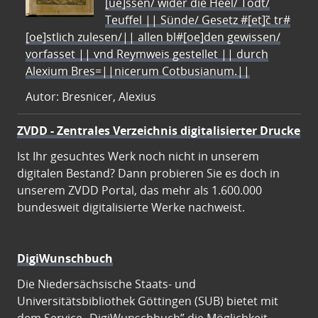
[ue]ssen/ wider die Heel/ Todt/
Teuffel || Sünde/ Gesetz #[et]c̃ tr#
[oe]stlich zulesen/|| allen bl#[oe]den gewissen/
vorfasset || vnd Reymweis gestellet || durch
Alexium Bres=||nicerum Cotbusianum.||
Autor: Bresnicer, Alexius
ZVDD - Zentrales Verzeichnis digitalisierter Drucke
Ist Ihr gesuchtes Werk noch nicht in unserem
digitalen Bestand? Dann probieren Sie es doch in
unserem ZVDD Portal, das mehr als 1.600.000
bundesweit digitalisierte Werke nachweist.
DigiWunschbuch
Die Niedersächsische Staats- und
Universitätsbibliothek Göttingen (SUB) bietet mit