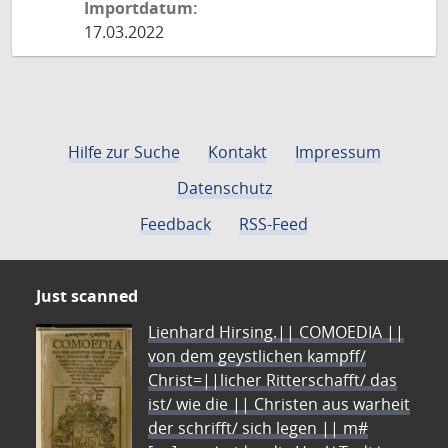
Importdatum:
17.03.2022
Hilfe zur Suche
Kontakt
Impressum
Datenschutz
Feedback
RSS-Feed
Just scanned
Lienhard Hirsing.|| COMOEDIA ||
von dem geystlichen kampff/
Christ=||licher Ritterschafft/ das
ist/ wie die || Christen aus warheit
der schrifft/ sich legen || m#