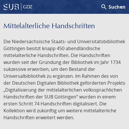
search
Suchen
GDZ
Mittelalterliche Handschriften
Die Niedersächsische Staats- und Universitätsbibliothek
Göttingen besitzt knapp 450 abendländische
mittelalterliche Handschriften. Die Handschriften
wurden seit der Gründung der Bibliothek im Jahr 1734
sukzessive erworben, um den Bestand der
Universalbibliothek zu ergänzen. Im Rahmen des von
der Deutschen Digitalen Bibliothek geförderten Projekts
„Digitalisierung der mittelalterlichen volkssprachlichen
Handschriften der SUB Göttingen“ wurden in einem
ersten Schritt 74 Handschriften digitalisiert. Die
Kollektion wird zukünftig um weitere mittelalterliche
Handschriften erweitert werden.