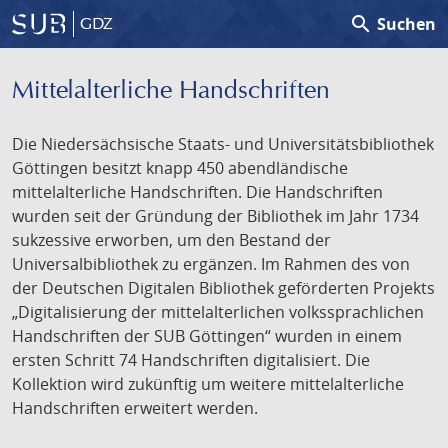
search
Suchen
GDZ
Mittelalterliche Handschriften
Die Niedersächsische Staats- und Universitätsbibliothek
Göttingen besitzt knapp 450 abendländische
mittelalterliche Handschriften. Die Handschriften
wurden seit der Gründung der Bibliothek im Jahr 1734
sukzessive erworben, um den Bestand der
Universalbibliothek zu ergänzen. Im Rahmen des von
der Deutschen Digitalen Bibliothek geförderten Projekts
„Digitalisierung der mittelalterlichen volkssprachlichen
Handschriften der SUB Göttingen“ wurden in einem
ersten Schritt 74 Handschriften digitalisiert. Die
Kollektion wird zukünftig um weitere mittelalterliche
Handschriften erweitert werden.