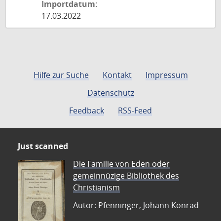
Importdatum:
17.03.2022
Hilfe zur Suche
Kontakt
Impressum
Datenschutz
Feedback
RSS-Feed
Just scanned
Die Familie von Eden oder
gemeinnüzige Bibliothek des
Christianism
Autor: Pfenninger, Johann Konrad