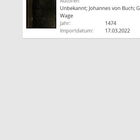
Autoren
Unbekannt; Johannes von Buch; Go
Wage
Jahr:
1474
Importdatum:
17.03.2022