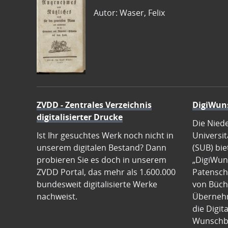
Autor: Waser, Felix
ZVDD - Zentrales Verzeichnis
DigiWun
digitalisierter Drucke
Die Nied
Ist Ihr gesuchtes Werk noch nicht in
Universit
unserem digitalen Bestand? Dann
(SUB) bie
probieren Sie es doch in unserem
„DigiWun
ZVDD Portal, das mehr als 1.600.000
Patenscha
bundesweit digitalisierte Werke
von Büch
nachweist.
Übernehm
die Digit
Wunschb