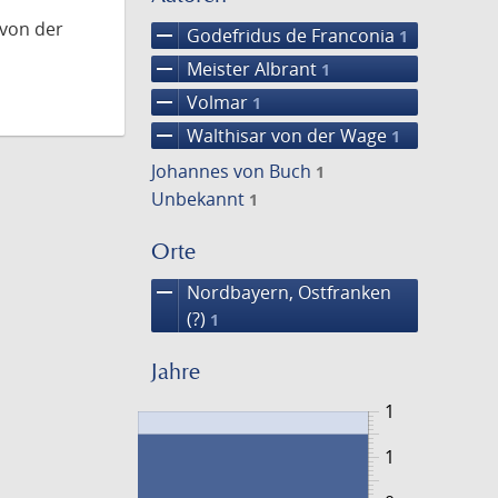
 von der
remove
Godefridus de Franconia
1
remove
Meister Albrant
1
remove
Volmar
1
remove
Walthisar von der Wage
1
Johannes von Buch
1
Unbekannt
1
Orte
remove
Nordbayern, Ostfranken
(?)
1
Jahre
1
1