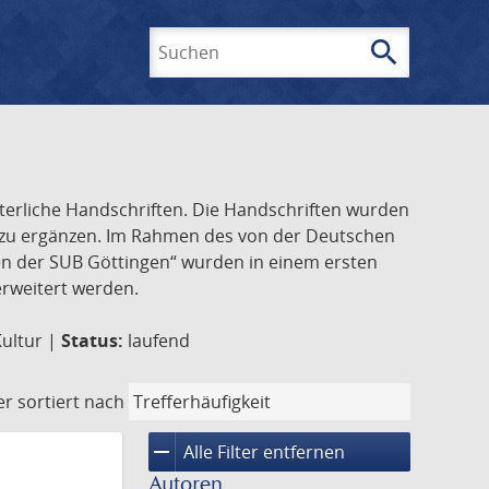
search
Suchen
lterliche Handschriften. Die Handschriften wurden
k zu ergänzen. Im Rahmen des von der Deutschen
ften der SUB Göttingen“ wurden in einem ersten
 erweitert werden.
Kultur |
Status:
laufend
er
sortiert nach
remove
Alle Filter entfernen
Autoren