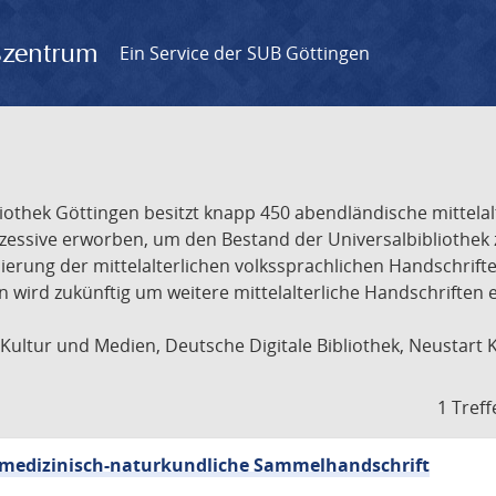
gszentrum
Ein Service der SUB Göttingen
liothek Göttingen besitzt knapp 450 abendländische mittela
ukzessive erworben, um den Bestand der Universalbibliothe
lisierung der mittelalterlichen volkssprachlichen Handschri
ion wird zukünftig um weitere mittelalterliche Handschriften
ultur und Medien, Deutsche Digitale Bibliothek, Neustart 
1 Treff
sch-medizinisch-naturkundliche Sammelhandschrift