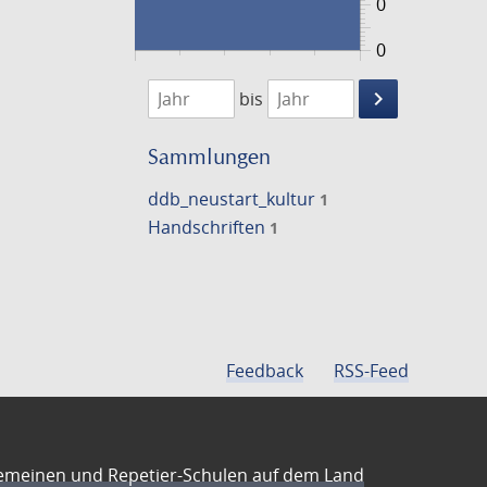
0
0
1474
1475
keyboard_arrow_right
bis
Suche
einschränke
Sammlungen
ddb_neustart_kultur
1
Handschriften
1
Feedback
RSS-Feed
emeinen und Repetier-Schulen auf dem Land