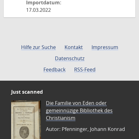
Importdatum:
17.03.2022
Hilfe zur Suche
Kontakt
Impressum
Datenschutz
Feedback
RSS-Feed
Just scanned
Die Familie von Eden oder
gemeinnüzige Bibliothek des
Christianism
Autor: Pfenninger, Johann Konrad