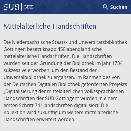
search
Suchen
GDZ
Mittelalterliche Handschriften
Die Niedersächsische Staats- und Universitätsbibliothek
Göttingen besitzt knapp 450 abendländische
mittelalterliche Handschriften. Die Handschriften
wurden seit der Gründung der Bibliothek im Jahr 1734
sukzessive erworben, um den Bestand der
Universalbibliothek zu ergänzen. Im Rahmen des von
der Deutschen Digitalen Bibliothek geförderten Projekts
„Digitalisierung der mittelalterlichen volkssprachlichen
Handschriften der SUB Göttingen“ wurden in einem
ersten Schritt 74 Handschriften digitalisiert. Die
Kollektion wird zukünftig um weitere mittelalterliche
Handschriften erweitert werden.