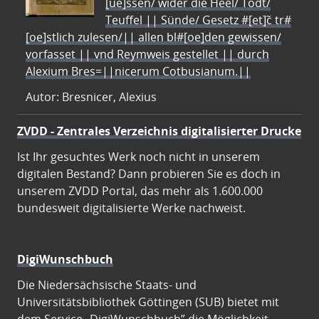
[ue]ssen/ wider die Heel/ Todt/
Teuffel || Sünde/ Gesetz #[et]c̃ tr#
[oe]stlich zulesen/|| allen bl#[oe]den gewissen/
vorfasset || vnd Reymweis gestellet || durch
Alexium Bres=||nicerum Cotbusianum.||
Autor: Bresnicer, Alexius
ZVDD - Zentrales Verzeichnis digitalisierter Drucke
Ist Ihr gesuchtes Werk noch nicht in unserem
digitalen Bestand? Dann probieren Sie es doch in
unserem ZVDD Portal, das mehr als 1.600.000
bundesweit digitalisierte Werke nachweist.
DigiWunschbuch
Die Niedersächsische Staats- und
Universitätsbibliothek Göttingen (SUB) bietet mit