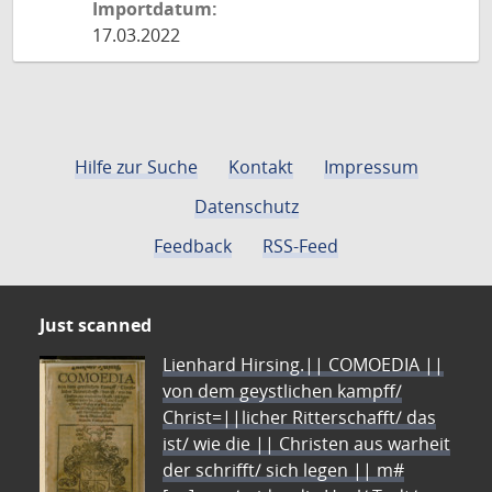
Importdatum:
17.03.2022
Hilfe zur Suche
Kontakt
Impressum
Datenschutz
Feedback
RSS-Feed
Just scanned
Lienhard Hirsing.|| COMOEDIA ||
von dem geystlichen kampff/
Christ=||licher Ritterschafft/ das
ist/ wie die || Christen aus warheit
der schrifft/ sich legen || m#