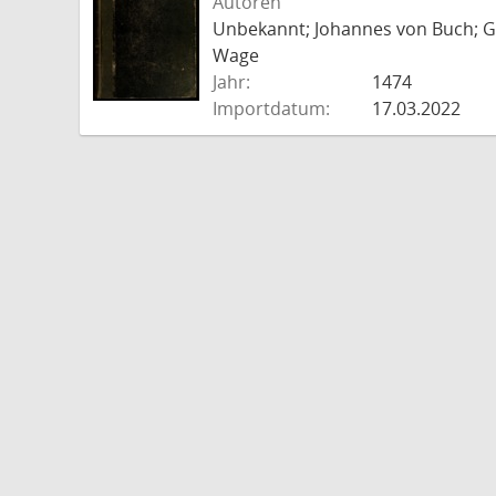
Autoren
Unbekannt; Johannes von Buch; Go
Wage
Jahr:
1474
Importdatum:
17.03.2022