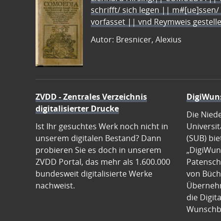
schrifft/ sich legen || m#[ue]ssen/
vorfasset || vnd Reymweis gestel
Autor: Bresnicer, Alexius
ZVDD - Zentrales Verzeichnis
DigiWun
digitalisierter Drucke
Die Nied
Ist Ihr gesuchtes Werk noch nicht in
Universit
unserem digitalen Bestand? Dann
(SUB) bie
probieren Sie es doch in unserem
„DigiWun
ZVDD Portal, das mehr als 1.600.000
Patenscha
bundesweit digitalisierte Werke
von Büch
nachweist.
Übernehm
die Digit
Wunschb