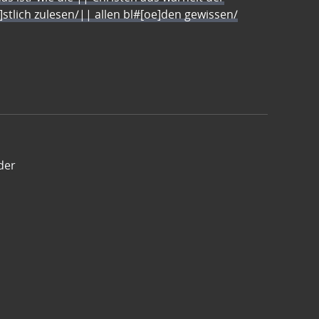
e]stlich zulesen/|| allen bl#[oe]den gewissen/
der