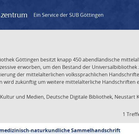
gszentrum
Ein Service der SUB Göttingen
liothek Göttingen besitzt knapp 450 abendländische mittela
ukzessive erworben, um den Bestand der Universalbibliothe
lisierung der mittelalterlichen volkssprachlichen Handschri
ion wird zukünftig um weitere mittelalterliche Handschriften
ultur und Medien, Deutsche Digitale Bibliothek, Neustart 
1 Treff
sch-medizinisch-naturkundliche Sammelhandschrift