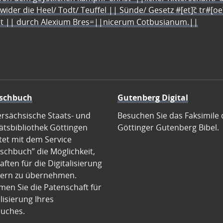
 wider die Heel/ Todt/ Teuffel || Sünde/ Gesetz #[et]c̃ tr#[o
let || durch Alexium Bres=||nicerum Cotbusianum.||
schbuch
Gutenberg Digital
ersächsische Staats- und
Besuchen Sie das Faksimile 
ätsbibliothek Göttingen
Göttinger Gutenberg Bibel.
tet mit dem Service
schbuch” die Möglichkeit,
ften für die Digitalisierung
ern zu übernehmen.
en Sie die Patenschaft für
alisierung Ihres
uches.