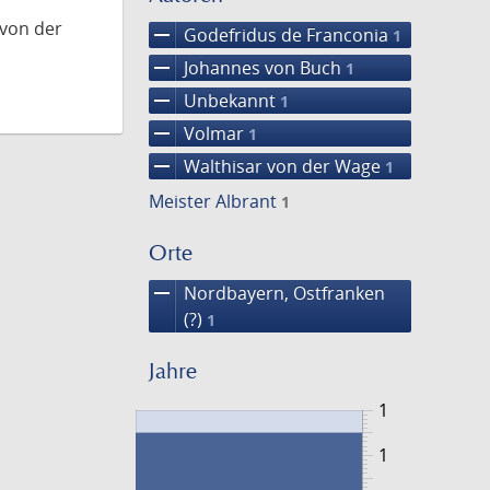
 von der
remove
Godefridus de Franconia
1
remove
Johannes von Buch
1
remove
Unbekannt
1
remove
Volmar
1
remove
Walthisar von der Wage
1
Meister Albrant
1
Orte
remove
Nordbayern, Ostfranken
(?)
1
Jahre
1
1