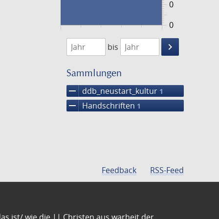
0
0
1474
1475
keyboard_arrow_right
bis
Suche
einschränke
Sammlungen
remove
ddb_neustart_kultur
1
remove
Handschriften
1
Feedback
RSS-Feed
s ist/ wie die || Christen aus warheit der