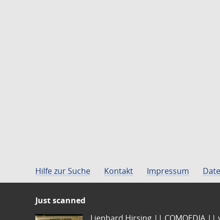
Hilfe zur Suche
Kontakt
Impressum
Date
Just scanned
Lienhard Hirsing.|| COMOEDIA || vo