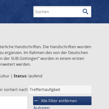
search
Suchen
lterliche Handschriften. Die Handschriften wurden
k zu ergänzen. Im Rahmen des von der Deutschen
ften der SUB Göttingen“ wurden in einem ersten
 erweitert werden.
Kultur |
Status:
laufend
er
sortiert nach
remove
Alle Filter entfernen
Autoren