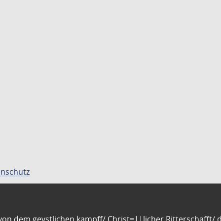
nschutz
n dem geystlichen kampff/ Christ=||licher Ritterschafft/ da