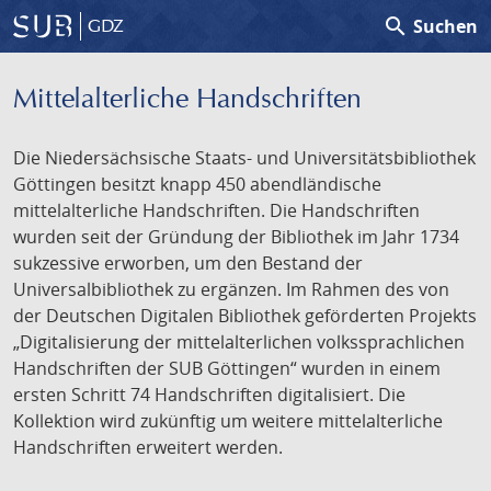
search
Suchen
GDZ
Mittelalterliche Handschriften
Die Niedersächsische Staats- und Universitätsbibliothek
Göttingen besitzt knapp 450 abendländische
mittelalterliche Handschriften. Die Handschriften
wurden seit der Gründung der Bibliothek im Jahr 1734
sukzessive erworben, um den Bestand der
Universalbibliothek zu ergänzen. Im Rahmen des von
der Deutschen Digitalen Bibliothek geförderten Projekts
„Digitalisierung der mittelalterlichen volkssprachlichen
Handschriften der SUB Göttingen“ wurden in einem
ersten Schritt 74 Handschriften digitalisiert. Die
Kollektion wird zukünftig um weitere mittelalterliche
Handschriften erweitert werden.