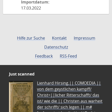
Importdatum:
17.03.2022
Hilfe zur Suche
Kontakt
Impressum
Datenschutz
Feedback
RSS-Feed
Just scanned
Lienhard Hirsing.|| COMOEDIA ||
von dem geystlichen kampff/
Christ=||licher Ritterschafft/ das
ist/ wie die || Christen aus warheit
der schrifft/ sich legen || m#