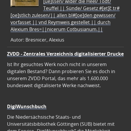
[ue]ssen/ wider die Heel/ Todt/
Teuffel || Sünde/ Gesetz #[et]c̃ tr#
[oe]stlich zulesen/|| allen bl#[oe]den gewissen/
vorfasset || vnd Reymweis gestellet || durch
Alexium Bres=||nicerum Cotbusianum.||
Autor: Bresnicer, Alexius
ZVDD - Zentrales Verzeichnis digitalisierter Drucke
Ist Ihr gesuchtes Werk noch nicht in unserem
digitalen Bestand? Dann probieren Sie es doch in
unserem ZVDD Portal, das mehr als 1.600.000
bundesweit digitalisierte Werke nachweist.
DigiWunschbuch
Die Niedersächsische Staats- und
Universitätsbibliothek Göttingen (SUB) bietet mit