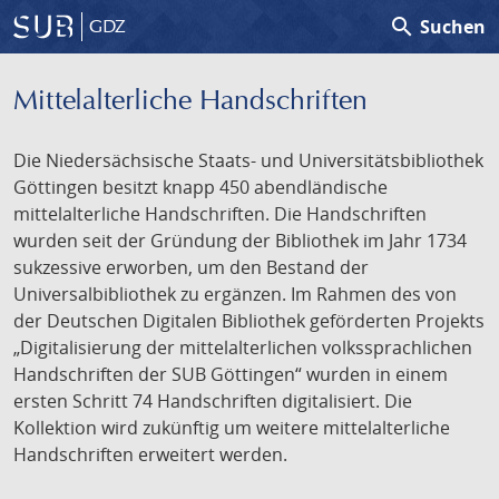
search
Suchen
GDZ
Mittelalterliche Handschriften
Die Niedersächsische Staats- und Universitätsbibliothek
Göttingen besitzt knapp 450 abendländische
mittelalterliche Handschriften. Die Handschriften
wurden seit der Gründung der Bibliothek im Jahr 1734
sukzessive erworben, um den Bestand der
Universalbibliothek zu ergänzen. Im Rahmen des von
der Deutschen Digitalen Bibliothek geförderten Projekts
„Digitalisierung der mittelalterlichen volkssprachlichen
Handschriften der SUB Göttingen“ wurden in einem
ersten Schritt 74 Handschriften digitalisiert. Die
Kollektion wird zukünftig um weitere mittelalterliche
Handschriften erweitert werden.