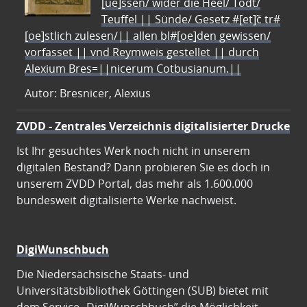
[ue]ssen/ wider die Heel/ Todt/
Teuffel || Sünde/ Gesetz #[et]c̃ tr#
[oe]stlich zulesen/|| allen bl#[oe]den gewissen/
vorfasset || vnd Reymweis gestellet || durch
Alexium Bres=||nicerum Cotbusianum.||
Autor: Bresnicer, Alexius
ZVDD - Zentrales Verzeichnis digitalisierter Drucke
Ist Ihr gesuchtes Werk noch nicht in unserem
digitalen Bestand? Dann probieren Sie es doch in
unserem ZVDD Portal, das mehr als 1.600.000
bundesweit digitalisierte Werke nachweist.
DigiWunschbuch
Die Niedersächsische Staats- und
Universitätsbibliothek Göttingen (SUB) bietet mit