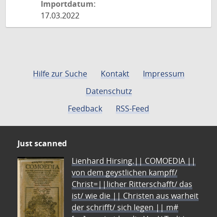
Importdatum:
17.03.2022
Hilfe zur Suche
Kontakt
Impressum
Datenschutz
Feedback
RSS-Feed
Just scanned
Lienhard Hirsing.|| COMOEDIA ||
von dem geystlichen kampff/
Christ=||licher Ritterschafft/ das
ist/ wie die || Christen aus warheit
der schrifft/ sich legen || m#