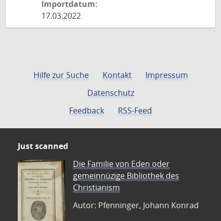
Importdatum:
17.03.2022
Hilfe zur Suche
Kontakt
Impressum
Datenschutz
Feedback
RSS-Feed
Just scanned
Die Familie von Eden oder
gemeinnüzige Bibliothek des
Christianism
Autor: Pfenninger, Johann Konrad