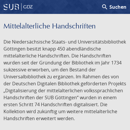
search
Suchen
GDZ
Mittelalterliche Handschriften
Die Niedersächsische Staats- und Universitätsbibliothek
Göttingen besitzt knapp 450 abendländische
mittelalterliche Handschriften. Die Handschriften
wurden seit der Gründung der Bibliothek im Jahr 1734
sukzessive erworben, um den Bestand der
Universalbibliothek zu ergänzen. Im Rahmen des von
der Deutschen Digitalen Bibliothek geförderten Projekts
„Digitalisierung der mittelalterlichen volkssprachlichen
Handschriften der SUB Göttingen“ wurden in einem
ersten Schritt 74 Handschriften digitalisiert. Die
Kollektion wird zukünftig um weitere mittelalterliche
Handschriften erweitert werden.