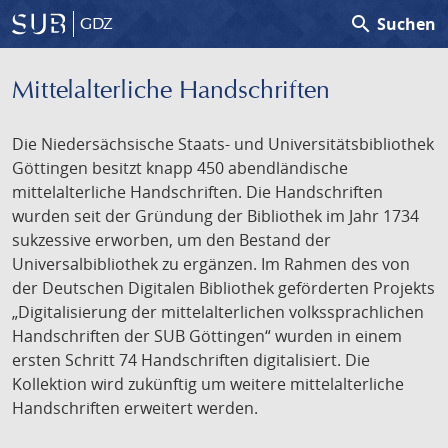
search
Suchen
GDZ
Mittelalterliche Handschriften
Die Niedersächsische Staats- und Universitätsbibliothek
Göttingen besitzt knapp 450 abendländische
mittelalterliche Handschriften. Die Handschriften
wurden seit der Gründung der Bibliothek im Jahr 1734
sukzessive erworben, um den Bestand der
Universalbibliothek zu ergänzen. Im Rahmen des von
der Deutschen Digitalen Bibliothek geförderten Projekts
„Digitalisierung der mittelalterlichen volkssprachlichen
Handschriften der SUB Göttingen“ wurden in einem
ersten Schritt 74 Handschriften digitalisiert. Die
Kollektion wird zukünftig um weitere mittelalterliche
Handschriften erweitert werden.