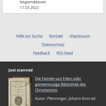
Importdatum:
17.03.2022
Hilfe zur Suche
Kontakt
Impressum
Datenschutz
Feedback
RSS-Feed
Just scanned
Die Familie von Eden oder
gemeinnüzige Bibliothek des
Christianism
Autor: Pfenninger, Johann Konrad