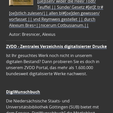
[ue]ssen/ wider die Heel/ Todt/
Teuffel || Sünde/ Gesetz #[et]c̃ tr#
[oe]stlich zulesen/|| allen bl#[oe]den gewissen/
vorfasset || vnd Reymweis gestellet || durch
Alexium Bres=||nicerum Cotbusianum.||
Autor: Bresnicer, Alexius
ZVDD - Zentrales Verzeichnis digitalisierter Drucke
Ist Ihr gesuchtes Werk noch nicht in unserem
digitalen Bestand? Dann probieren Sie es doch in
unserem ZVDD Portal, das mehr als 1.600.000
bundesweit digitalisierte Werke nachweist.
DigiWunschbuch
Die Niedersächsische Staats- und
Universitätsbibliothek Göttingen (SUB) bietet mit