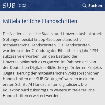
search
Suchen
GDZ
Mittelalterliche Handschriften
Die Niedersächsische Staats- und Universitätsbibliothek
Göttingen besitzt knapp 450 abendländische
mittelalterliche Handschriften. Die Handschriften
wurden seit der Gründung der Bibliothek im Jahr 1734
sukzessive erworben, um den Bestand der
Universalbibliothek zu ergänzen. Im Rahmen des von
der Deutschen Digitalen Bibliothek geförderten Projekts
„Digitalisierung der mittelalterlichen volkssprachlichen
Handschriften der SUB Göttingen“ wurden in einem
ersten Schritt 74 Handschriften digitalisiert. Die
Kollektion wird zukünftig um weitere mittelalterliche
Handschriften erweitert werden.