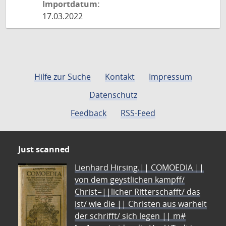
Importdatum:
17.03.2022
Hilfe zur Suche
Kontakt
Impressum
Datenschutz
Feedback
RSS-Feed
Just scanned
Lienhard Hirsing.|| COMOEDIA ||
von dem geystlichen kampff/
Christ=||licher Ritterschafft/ das
ist/ wie die || Christen aus warheit
der schrifft/ sich legen || m#