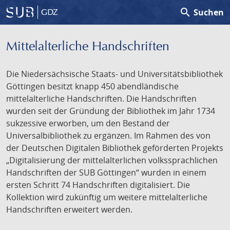
search
Suchen
GDZ
Mittelalterliche Handschriften
Die Niedersächsische Staats- und Universitätsbibliothek
Göttingen besitzt knapp 450 abendländische
mittelalterliche Handschriften. Die Handschriften
wurden seit der Gründung der Bibliothek im Jahr 1734
sukzessive erworben, um den Bestand der
Universalbibliothek zu ergänzen. Im Rahmen des von
der Deutschen Digitalen Bibliothek geförderten Projekts
„Digitalisierung der mittelalterlichen volkssprachlichen
Handschriften der SUB Göttingen“ wurden in einem
ersten Schritt 74 Handschriften digitalisiert. Die
Kollektion wird zukünftig um weitere mittelalterliche
Handschriften erweitert werden.