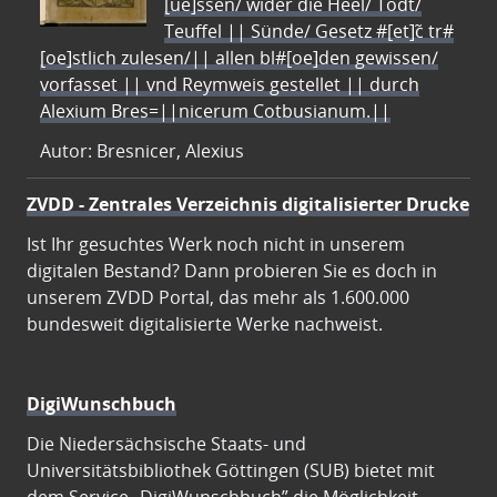
[ue]ssen/ wider die Heel/ Todt/
Teuffel || Sünde/ Gesetz #[et]c̃ tr#
[oe]stlich zulesen/|| allen bl#[oe]den gewissen/
vorfasset || vnd Reymweis gestellet || durch
Alexium Bres=||nicerum Cotbusianum.||
Autor: Bresnicer, Alexius
ZVDD - Zentrales Verzeichnis digitalisierter Drucke
Ist Ihr gesuchtes Werk noch nicht in unserem
digitalen Bestand? Dann probieren Sie es doch in
unserem ZVDD Portal, das mehr als 1.600.000
bundesweit digitalisierte Werke nachweist.
DigiWunschbuch
Die Niedersächsische Staats- und
Universitätsbibliothek Göttingen (SUB) bietet mit