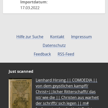
Importdatum:
17.03.2022
Hilfe zur Suche
Kontakt
Impressum
Datenschutz
Feedback
RSS-Feed
Just scanned
Lienhard Hirsing.|| COMOEDIA ||
von dem geystlichen kampff/
Christ=||licher Ritterschafft/ das
ist/ wie die || Christen aus warheit
der schrifft/ sich legen || m#